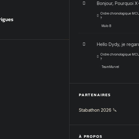
Bonjour, Pourquoi X-
Ordre chronologique MCU :
rigues
?
Malo B
Hello Dydy, je regar
Ordre chronologique MCU :
?
TeamMarvel
PARTENAIRES
Stabathon 2026 🔪
À PROPOS