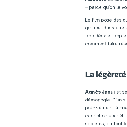
– parce qu’on le v
Le film pose des q
groupe, dans une 
trop décalé, trop e
comment faire réso
La légèret
Agnès Jaoui
et se
démagogie. D’un suj
précisément là que 
cacophonie » : étr
sociétés, où tout 