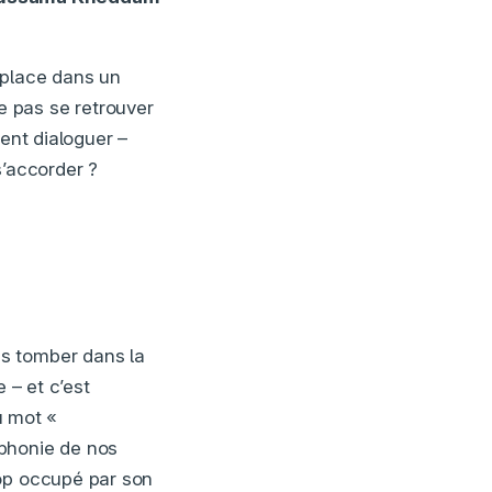
 place dans un
 pas se retrouver
ment dialoguer –
s’accorder ?
is tomber dans la
 – et c’est
u mot «
ophonie de nos
rop occupé par son