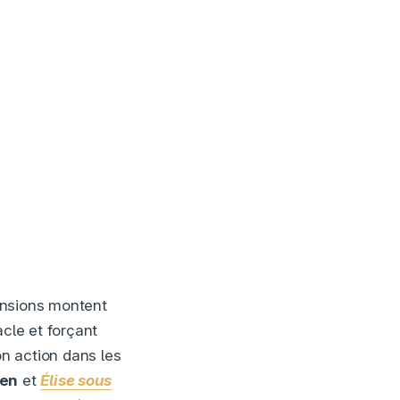
tensions montent
acle et forçant
on action dans les
yen
et
Élise sous