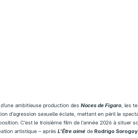
 d’une ambitieuse production des
Noces de Figaro
, les 
on d’agression sexuelle éclate, mettant en péril le spect
sition. C’est le troisième film de l’année 2026 à situer s
éation artistique – après
L’Être aimé
de
Rodrigo Sorogo