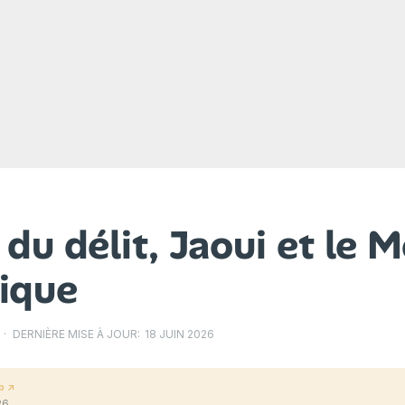
 du délit, Jaoui et le 
ique
·
DERNIÈRE MISE À JOUR:
18 JUIN 2026
b ↗
26