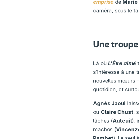
emprise
de
Marie
caméra, sous le tap
Une troupe
Là où
L’Être aimé
t
s’intéresse à une
nouvelles mœurs – 
quotidien, et surtou
Agnès Jaoui
laiss
ou
Claire Chust
, 
lâches (
Auteuil
), 
machos (
Vincenz
Pambet
). Le seul