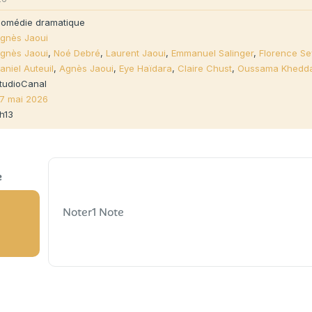
omédie dramatique
gnès Jaoui
gnès Jaoui
,
Noé Debré
,
Laurent Jaoui
,
Emmanuel Salinger
,
Florence S
aniel Auteuil
,
Agnès Jaoui
,
Eye Haïdara
,
Claire Chust
,
Oussama Khedd
tudioCanal
7 mai 2026
h13
Noter
1 Note