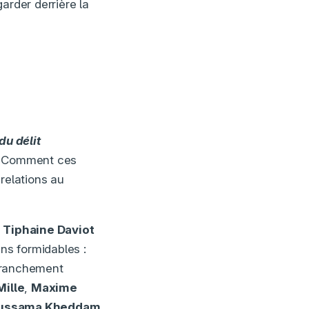
arder derrière la
du délit
t. Comment ces
relations au
à
Tiphaine Daviot
s formidables :
franchement
Mille
,
Maxime
ussama Kheddam