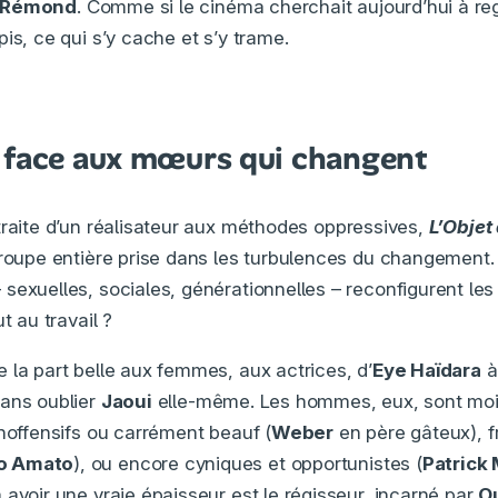
 Rémond
. Comme si le cinéma cherchait aujourd’hui à reg
is, ce qui s’y cache et s’y trame.
 face aux mœurs qui changent
raite d’un réalisateur aux méthodes oppressives,
L’Objet 
 troupe entière prise dans les turbulences du changemen
sexuelles, sociales, générationnelles – reconfigurent les 
t au travail ?
e la part belle aux femmes, aux actrices, d’
Eye Haïdara
sans oublier
Jaoui
elle-même. Les hommes, eux, sont moin
inoffensifs ou carrément beauf (
Weber
en père gâteux), 
o Amato
), ou encore cyniques et opportunistes (
Patrick 
 à avoir une vraie épaisseur est le régisseur, incarné par
O