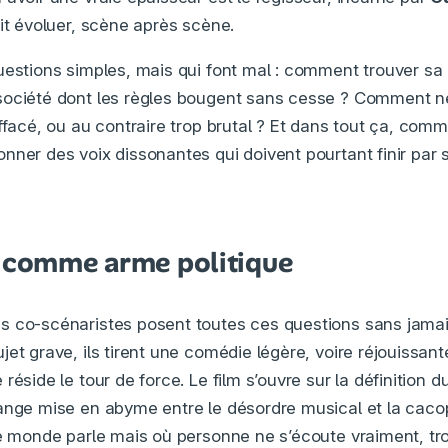
oit évoluer, scène après scène.
uestions simples, mais qui font mal : comment trouver sa
société dont les règles bougent sans cesse ? Comment ne
ffacé, ou au contraire trop brutal ? Et dans tout ça, com
nner des voix dissonantes qui doivent pourtant finir par 
é comme arme politique
s co-scénaristes posent toutes ces questions sans jama
et grave, ils tirent une comédie légère, voire réjouissante
réside le tour de force. Le film s’ouvre sur la définition d
ange mise en abyme entre le désordre musical et la cac
le monde parle mais où personne ne s’écoute vraiment, t