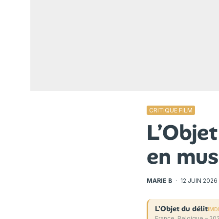
CRITIQUE FILM
L’Objet
en mus
MARIE B
·
12 JUIN 2026
L'Objet du délit
IMD
France, Belgique – 20