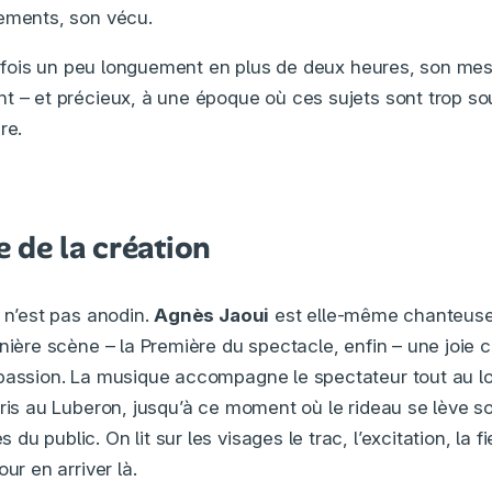
ements, son vécu.
 parfois un peu longuement en plus de deux heures, son me
t – et précieux, à une époque où ces sujets sont trop so
re.
 de la création
a n’est pas anodin.
Agnès Jaoui
est elle-même chanteuse 
rnière scène – la Première du spectacle, enfin – une joie
passion. La musique accompagne le spectateur tout au lo
aris au Luberon, jusqu’à ce moment où le rideau se lève s
u public. On lit sur les visages le trac, l’excitation, la f
ur en arriver là.