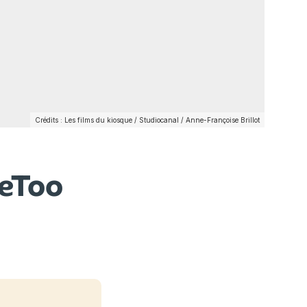
Crédits : Les films du kiosque / Studiocanal / Anne-Françoise Brillot
MeToo