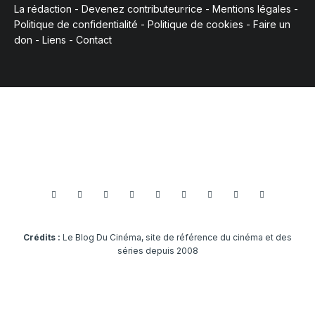
La rédaction
-
Devenez contributeur·rice
-
Mentions légales
-
Politique de confidentialité
-
Politique de cookies
-
Faire un
don
-
Liens
-
Contact
Crédits :
Le Blog Du Cinéma, site de référence du cinéma et des
séries depuis 2008