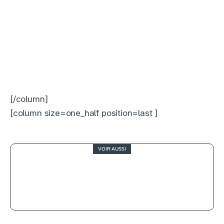
[/column]
[column size=one_half position=last ]
VOIR AUSSI
4.5
Anatomie d’une chute, autopsier la
rupture