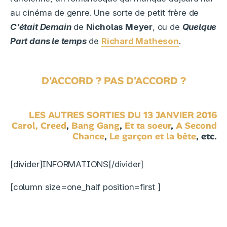
au cinéma de genre. Une sorte de petit frère de
C’était Demain
de
Nicholas Meyer
, ou de
Quelque
Part dans le temps
de
Richard Matheson
.
D’ACCORD ? PAS D’ACCORD ?
LES AUTRES SORTIES DU 13 JANVIER 2016
Carol,
Creed
,
Bang Gang
,
Et ta soeur
,
A Second
Chance
,
Le garçon et la bête
, etc.
[divider]INFORMATIONS[/divider]
[column size=one_half position=first ]