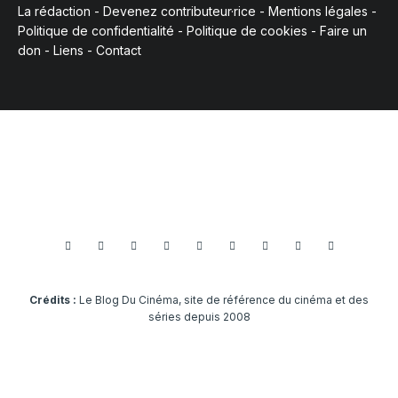
La rédaction
-
Devenez contributeur·rice
-
Mentions légales
-
Politique de confidentialité
-
Politique de cookies
-
Faire un
don
-
Liens
-
Contact
Crédits :
Le Blog Du Cinéma, site de référence du cinéma et des
séries depuis 2008