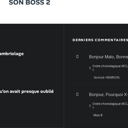
SON BOSS 2
DERNIERS COMMENTAIRE
cambriolage
Bonjour Malo, Bonne
Ordre chronologique MCU :
?
Yannick HENRION
u’on avait presque oublié
Bonjour, Pourquoi X-
Ordre chronologique MCU :
?
Malo B