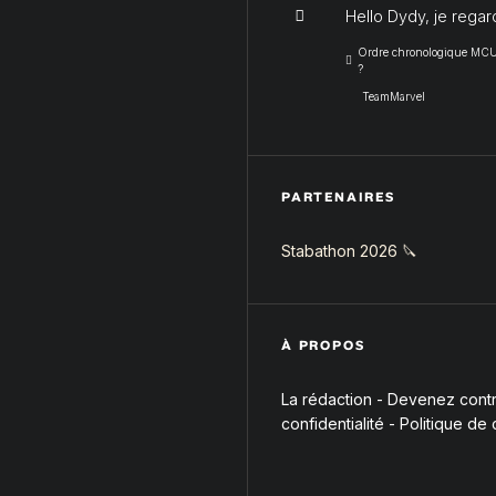
Hello Dydy, je regar
Ordre chronologique MCU :
?
TeamMarvel
PARTENAIRES
Stabathon 2026 🔪
À PROPOS
La rédaction
-
Devenez contri
confidentialité
-
Politique de