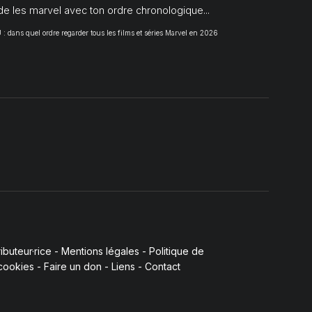
de les marvel avec ton ordre chronologique...
 dans quel ordre regarder tous les films et séries Marvel en 2026
buteur·rice
-
Mentions légales
-
Politique de
 cookies
-
Faire un don
-
Liens
-
Contact