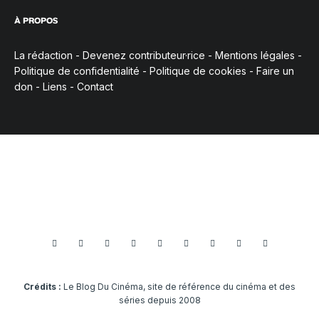
À PROPOS
La rédaction
-
Devenez contributeur·rice
-
Mentions légales
-
Politique de confidentialité
-
Politique de cookies
-
Faire un
don
-
Liens
-
Contact
Crédits :
Le Blog Du Cinéma, site de référence du cinéma et des
séries depuis 2008