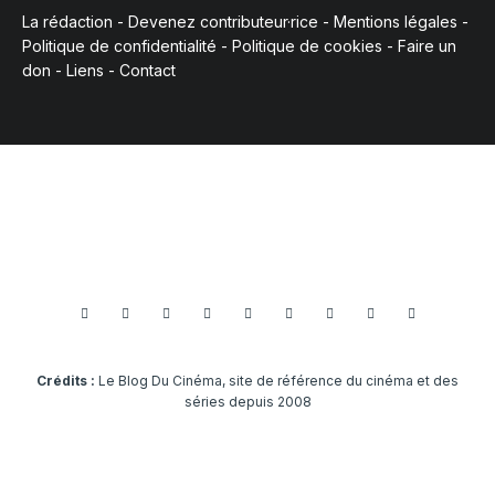
La rédaction
-
Devenez contributeur·rice
-
Mentions légales
-
Politique de confidentialité
-
Politique de cookies
-
Faire un
don
-
Liens
-
Contact
Crédits :
Le Blog Du Cinéma, site de référence du cinéma et des
séries depuis 2008