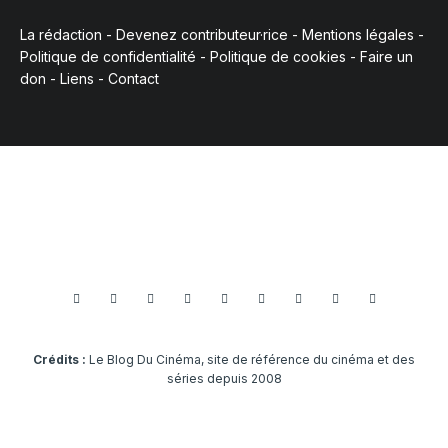
La rédaction
-
Devenez contributeur·rice
-
Mentions légales
-
Politique de confidentialité
-
Politique de cookies
-
Faire un
don
-
Liens
-
Contact
Crédits :
Le Blog Du Cinéma, site de référence du cinéma et des
séries depuis 2008