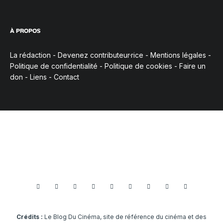
À PROPOS
La rédaction
-
Devenez contributeur·rice
-
Mentions légales
-
Politique de confidentialité
-
Politique de cookies
-
Faire un
don
-
Liens
-
Contact
Crédits :
Le Blog Du Cinéma, site de référence du cinéma et des