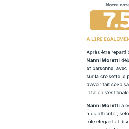
7.
A LIRE EGALEME
Après être reparti 
Nanni Moretti
déla
et personnel avec
sur la croisette l
d’avoir fait soi-d
l’Italien s’est fin
Nanni Moretti
a éc
a du affronter, sel
rôle élégant et di