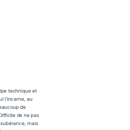
uipe technique et
i l’incarne, au
beaucoup de
ifficile de ne pas
exubérance, mais