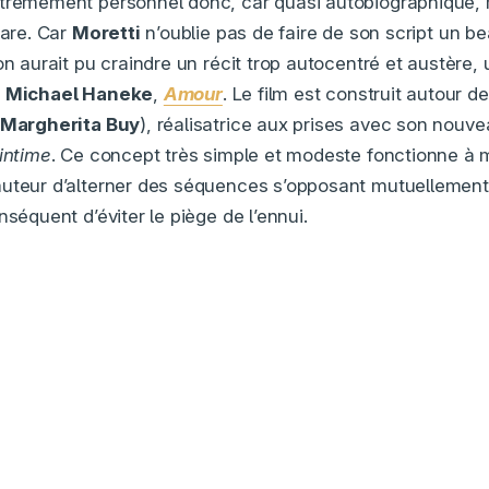
xtrêmement personnel donc, car quasi autobiographique,
rare. Car
Moretti
n’oublie pas de faire de son script un 
on aurait pu craindre un récit trop autocentré et austère, 
r
Michael Haneke
,
Amour
. Le film est construit autour d
Margherita Buy
), réalisatrice aux prises avec son nouvea
 intime
. Ce concept très simple et modeste fonctionne à m
uteur d’alterner des séquences s’opposant mutuellement s
nséquent d’éviter le piège de l’ennui.