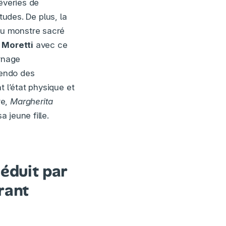
rêveries de
tudes. De plus, la
du monstre sacré
e
Moretti
avec ce
rnage
cendo des
t l’état physique et
re,
Margherita
a jeune fille.
éduit par
rant