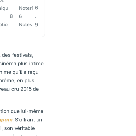
6
iqu
Noter
1
8
.
6
tio
Notes
9
 des festivals,
 cinéma plus intime
nime qu’il a reçu
prême, en plus
uveau cru 2015 de
ation que lui-même
apam
. S’offrant un
, son véritable