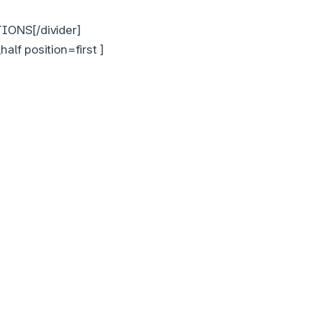
IONS[/divider]
alf position=first ]