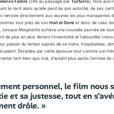
derico Fellini
(cité au passage par
Turturro
), face aux 
t le récit alors qu’elle perd de son autorité, de ses certi
s renvoie directement aux œuvres les plus marquantes 
 sommes tout près de son
Huit et Demi
et donc de celui d
s, lorsque
Margherita
achève une nouvelle journée de tou
t de plus en plus devant l’inventivité et l’absurdité cres
pour passer du temps auprès de sa mère, hospitalisée, don
décadent. Ébranlée par cette épreuve tout comme son frè
monter tant bien que mal, d’autant plus après l’arrivée de s
ment personnel, le film nous s
e et sa justesse, tout en s’avé
nt drôle. »