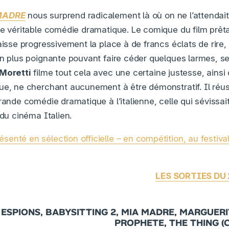
MADRE
nous surprend radicalement là où on ne l’attendait
ne véritable comédie dramatique. Le comique du film prêta
laisse progressivement la place à de francs éclats de rir
n plus poignante pouvant faire céder quelques larmes, sel
Moretti
filme tout cela avec une certaine justesse, ains
ue, ne cherchant aucunement à être démonstratif. Il réuss
rande comédie dramatique à l’italienne, celle qui sévissai
 du cinéma Italien.
enté en sélection officielle – en compétition, au festiv
LES SORTIES DU
ESPIONS, BABYSITTING 2, MIA MADRE, MARGUERIT
PROPHETE, THE THING (Ca