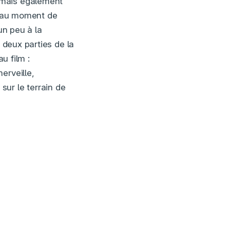
 mais également
beau moment de
un peu à la
e deux parties de la
u film :
erveille,
ur le terrain de