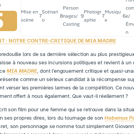
Person
com
5
Mise en
Scénari
Photogr
Musiqu
7
8
9
7
6
nages/
e/
scène
o
aphie
e
Casting
Émo
n
NT : NOTRE CONTRE-CRITIQUE DE MIA MADRE
bredouille lors de sa dernière sélection au plus prestigieux
isse à nouveau ses incursions politiques et revient à un
 ce
MIA MADRE
, dont l’engouement critique et quasi-una
e présente comme un sérieux candidat à la récompense su
isant verser les premières larmes de la compétition. Ce no
alement offert à nous également. Que vaut-il réellement ?
rit son film pour une femme qui se retrouve dans la situ
on ses propres dires, lors du tournage de son
Habemus P
scret, son personnage se nomme tout simplement Giovanni