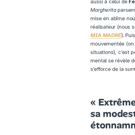
aussi à celui de
Fe
Margherita
parseman
mise en abîme nou
réalisateur (nous
MIA MADRE
). Pui
mouvementée (on ri
situations), c’est 
mental se révèle 
s’efforce de la sur
« Extrême
sa modesti
étonnamme