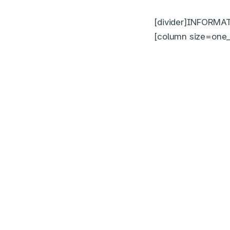
[divider]INFORMAT
[column size=one_h