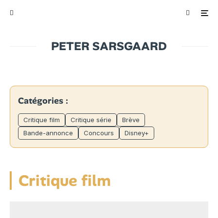
PETER SARSGAARD
Catégories :
Critique film
Critique série
Brève
Bande-annonce
Concours
Disney+
Critique film