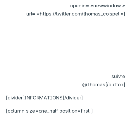
openin= »newwindow »
url= »https://twitter.com/thomas_coispel »]
suivre
@Thomas[/button]
[divider]INFORMATIONS[/divider]
[column size=one_half position=first ]