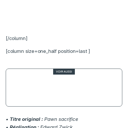
[/column]
[column size=one_half position=last ]
VOIR AUSSI
4.5
Jumpers, castors mignons et
militantisme écologique
•
Titre original :
Pawn sacrifice
•
Réalisation :
Edward Zwick