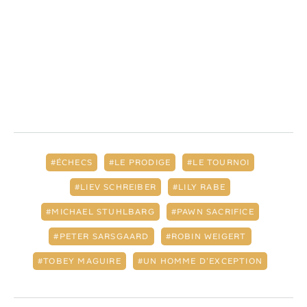
ÉCHECS
LE PRODIGE
LE TOURNOI
LIEV SCHREIBER
LILY RABE
MICHAEL STUHLBARG
PAWN SACRIFICE
PETER SARSGAARD
ROBIN WEIGERT
TOBEY MAGUIRE
UN HOMME D'EXCEPTION