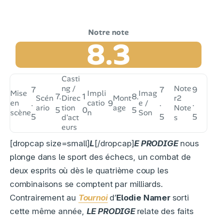
8.3
Casti
ng /
Note
7
7
9
Mise
Impli
Imag
7.
1
8.
Scén
Direc
Mont
r
2
en
.
catio
9
e /
.
.
ario
tion
age
Note
5
0
5
scène
n
Son
5
5
5
d'act
s
eurs
[dropcap size=small]
L
[/dropcap]
E PRODIGE
nous
plonge dans le sport des échecs, un combat de
deux esprits où dès le quatrième coup les
combinaisons se comptent par milliards.
Contrairement au
Tournoi
d’
Elodie Namer
sorti
cette même année,
LE PRODIGE
relate des faits