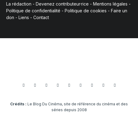
La rédaction
-
Devenez contributeur·rice
-
Mentions légales
-
Politique de confidentialité
-
Politique de cookies
-
Faire un
don
-
Liens
-
Contact
Crédits :
Le Blog Du Cinéma, site de référence du cinéma et des
séries depuis 2008