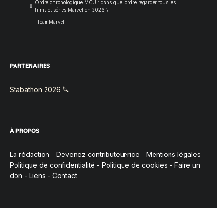
Ordre chronologique MCU : dans quel ordre regarder tous les
films et séries Marvel en 2026 ?
TeamMarvel
PARTENAIRES
Stabathon 2026 🔪
À PROPOS
La rédaction
-
Devenez contributeur·rice
-
Mentions légales
-
Politique de confidentialité
-
Politique de cookies
-
Faire un
don
-
Liens
-
Contact