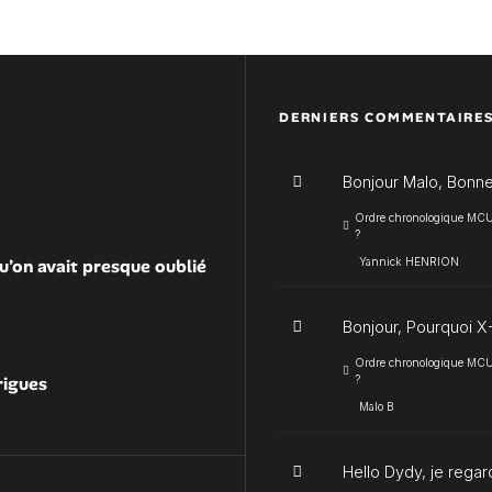
DERNIERS COMMENTAIRE
Bonjour Malo, Bonne
Ordre chronologique MCU :
?
u’on avait presque oublié
Yannick HENRION
Bonjour, Pourquoi X-
Ordre chronologique MCU :
rigues
?
Malo B
Hello Dydy, je regar