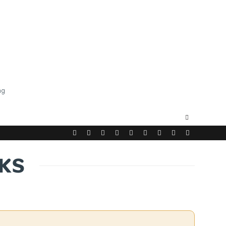
ng
KS