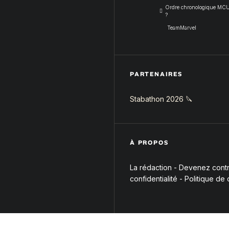
Ordre chronologique MCU :
?
TeamMarvel
PARTENAIRES
Stabathon 2026 🔪
À PROPOS
La rédaction
-
Devenez contri
confidentialité
-
Politique de