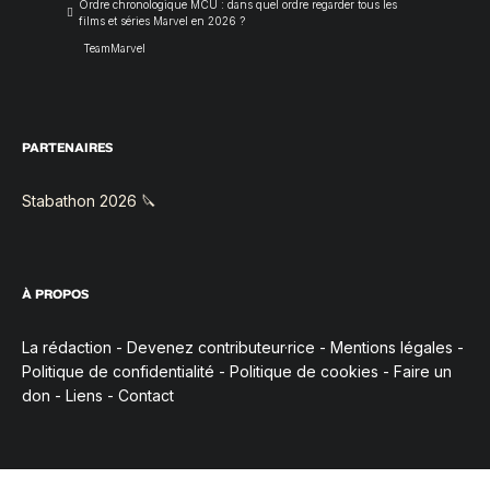
Ordre chronologique MCU : dans quel ordre regarder tous les
films et séries Marvel en 2026 ?
TeamMarvel
PARTENAIRES
Stabathon 2026 🔪
À PROPOS
La rédaction
-
Devenez contributeur·rice
-
Mentions légales
-
Politique de confidentialité
-
Politique de cookies
-
Faire un
don
-
Liens
-
Contact