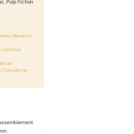
r, Pulp Fiction
 séries Marvel en
e son trône
éricain
e L’Odyssée de
 Rassemblement
ion.