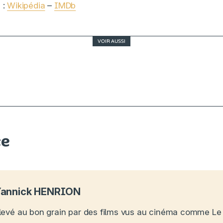
 :
Wikipédia
–
IMDb
VOIR AUSSI
Cannes, J-7 : sur quels films du festival faut-il d
œil ?
ce
annick HENRION
levé au bon grain par des films vus au cinéma comme Le