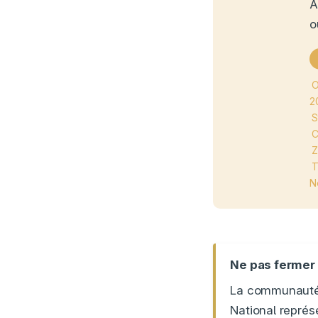
A
o
O
2
S
C
Z
T
N
Ne pas fermer 
La communauté 
National représe