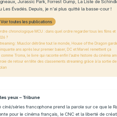
gneaux, Jurassic Park, Forrest Gump, La Liste de Schindle
u Les Évadés. Depuis, je n'ai plus quitté la basse-cour !
Voir toutes les publications
rdre chronologique MCU : dans quel ordre regarder tous les films et
026 ?
treaming : Musclor détrône tout le monde, House of the Dragon gard
inquante ans après leur premier baiser, DC et Marvel remettent ça
 comme Troma, le livre qui raconte enfin l’autre histoire du cinéma am
roie de retour en tête des classements streaming grâce à la sortie d
olan
les yeux – Tribune
ciné/séries francophone prend la parole sur ce que le
nte pour le cinéma français, le CNC et la liberté de créat