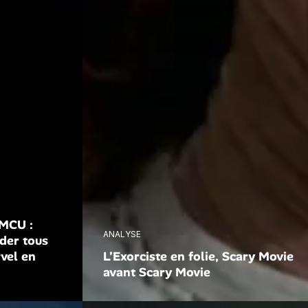
 MCU :
ANALYSE
der tous
rvel en
L’Exorciste en folie, Scary Movie
avant Scary Movie