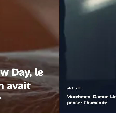
w Day, le
n avait
ANALYSE
r
Watchmen, Damon Lin
penser l’humanité