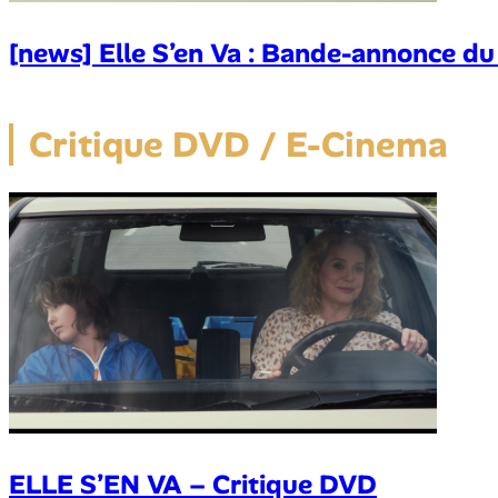
[news] Elle S’en Va : Bande-annonce du
Critique DVD / E-Cinema
ELLE S’EN VA – Critique DVD