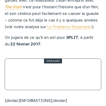
gardes avec ce réalisateur. L’élan entrepris avec
The Visit
n’est pour l’instant l’histoire que d’un film,
et son cinéma peut facilement se casser la gueule
– comme ce fut déjà le cas il y a quelques années
(voir notre analyse sur
Le Problème Shyamalan
).
On jugera de ce qu’il en est pour
SPLIT
, à partir
du
22 février 2017
.
VOIR AUSSI
The Boys domine, Jack Ryan
s’impose : le top 10 streaming de la
semaine
[divider]INFORMATIONS[/divider]