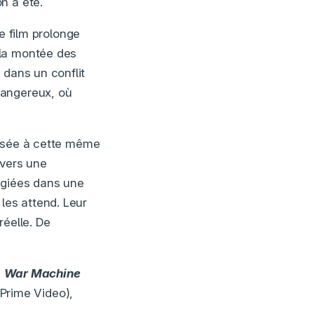
n a été.
e film prolonge
 la montée des
 dans un conflit
dangereux, où
assée à cette même
 vers une
ugiées dans une
les attend. Leur
réelle. De
,
War Machine
Prime Video),