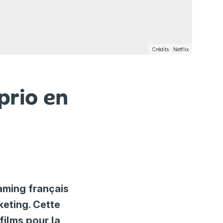
Crédits : Netflix
prio en
aming français
keting. Cette
films pour la