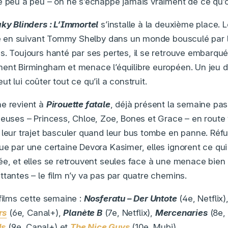
e peu à peu – on ne s’échappe jamais vraiment de ce qu’o
ky Blinders : L’Immortel
s’installe à la deuxième place. L
rie en suivant Tommy Shelby dans un monde bousculé par
s. Toujours hanté par ses pertes, il se retrouve embarqué
ment Birmingham et menace l’équilibre européen. Un jeu 
t lui coûter tout ce qu’il a construit.
he revient à
Pirouette fatale
, déjà présent la semaine p
seuses – Princess, Chloe, Zoe, Bones et Grace – en route
 leur trajet basculer quand leur bus tombe en panne. Réf
ue par une certaine Devora Kasimer, elles ignorent ce qui 
ée, et elles se retrouvent seules face à une menace bien 
ttantes – le film n’y va pas par quatre chemins.
 films cette semaine :
Nosferatu – Der Untote
(4e, Netflix)
rs
(6e, Canal+),
Planète B
(7e, Netflix),
Mercenaries
(8e, 
ls
(9e, Canal+) et
The Nice Guys
(10e, Mubi).