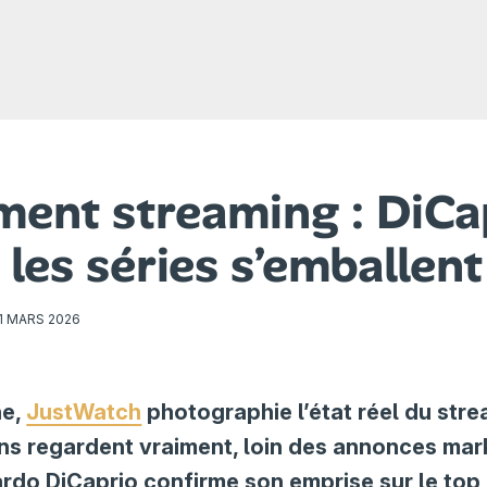
ment streaming : DiCa
t les séries s’emballent
1 MARS 2026
ne,
JustWatch
photographie l’état réel du stre
ens regardent vraiment, loin des annonces mar
rdo DiCaprio confirme son emprise sur le top 