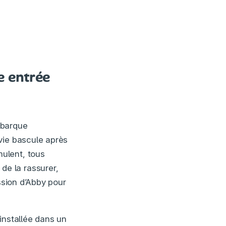
e entrée
ébarque
vie bascule après
ulent, tous
e la rassurer,
ssion d’Abby pour
nstallée dans un