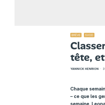
BRÈVE
SVOD
Classe
tête, e
YANNICK HENRION
·
3
Chaque semai
– ce que les g
semaine, Leona