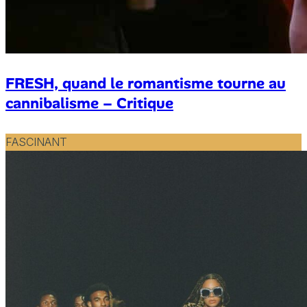
FRESH, quand le romantisme tourne au
cannibalisme – Critique
FASCINANT