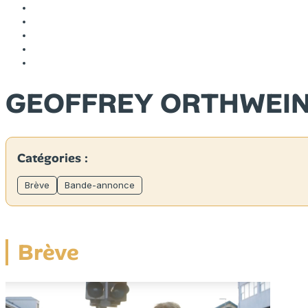
GEOFFREY ORTHWEI
Catégories :
Brève
Bande-annonce
Brève