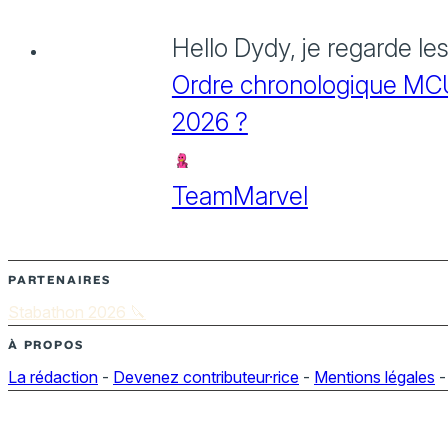
Hello Dydy, je regarde le
Ordre chronologique MCU :
2026 ?
TeamMarvel
PARTENAIRES
Stabathon 2026 🔪
À PROPOS
La rédaction
-
Devenez contributeur·rice
-
Mentions légales