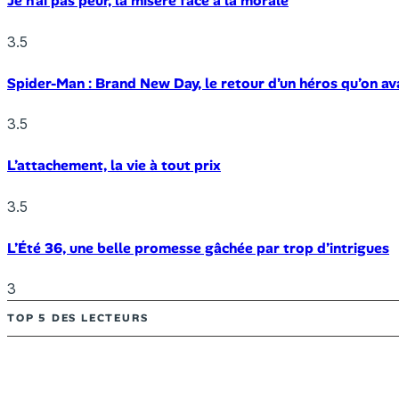
Je n’ai pas peur, la misère face à la morale
3.5
Spider-Man : Brand New Day, le retour d’un héros qu’on av
3.5
L’attachement, la vie à tout prix
3.5
L’Été 36, une belle promesse gâchée par trop d’intrigues
3
TOP 5 DES LECTEURS