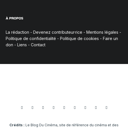
À PROPOS
La rédaction
-
Devenez contributeur·rice
-
Mentions légales
-
Politique de confidentialité
-
Politique de cookies
-
Faire un
don
-
Liens
-
Contact
Crédits :
Le Blog Du Cinéma, site de référence du cinéma et des