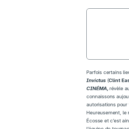
4.5
Parfois certains l
Invictus
(
Clint
Ea
CINÉMA,
révèle a
connaissons aujour
autorisations pour
Heureusement, le ré
Écosse et c’est ain
l’équipe de tourna