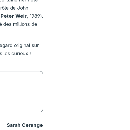
rôle de John
(
Peter
Weir
, 1989).
é des millions de
egard original sur
s les curieux !
 histoire du
Sarah Cerange