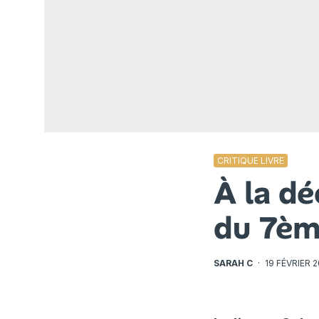
CRITIQUE LIVRE
À la d
du 7èm
SARAH C
·
19 FÉVRIER 