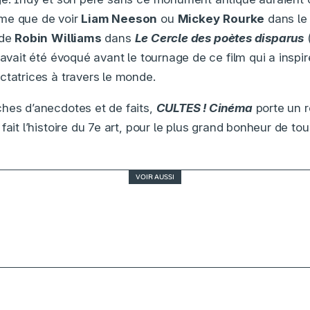
me que de voir
Liam Neeson
ou
Mickey
Rourke
dans le 
 de
Robin
Williams
dans
Le Cercle des poètes disparus
 avait été évoqué avant le tournage de ce film qui a inspir
ctatrices à travers le monde.
hes d’anecdotes et de faits,
CULTES ! Cinéma
porte un r
fait l’histoire du 7e art, pour le plus grand bonheur de tou
VOIR AUSSI
Z comme Troma, le livre qui raconte enfin l’autre
cinéma américain