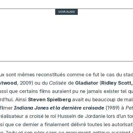
VOIR AUSSI
AVENGERS – ENDGAME, un épilogue aussi poig
qu’explosif – Critique
ieux sont mêmes reconstitués comme ce fut le cas du sta
stwood
, 2009) ou du
Colisée
de
Gladiator
(
Ridley Scott,
ussi que certains films auraient pu ne jamais exister tel q
d’hui. Ainsi
Steven Spielberg
avait eu beaucoup de mal 
 filmer
Indiana Jones et la dernière croisade
(1989) à
Pet
alisateur a croisé le roi Hussein de Jordanie lors d’un to
si que ce dernier a finalement délivré toutes les autorisa
ge. Indy et son père sans ce monument antique auraient