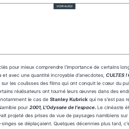
VOIR AUSSI
HARRY POTTER À L’ÉCOLE DES SORCIERS, féér
Critique
-clés pour mieux comprendre l’importance de certains lo
ma et avec une quantité incroyable d’anecdotes,
CULTES !
 sur les coulisses des films qui ont conquit le cœur du p
ains réalisateurs ont tourné leurs œuvres dans des endro
st notamment le cas de
Stanley
Kubrick
qui ne s’est pas 
Namibie pour
2001, L’Odyssée de l’espace.
Le cinéaste éta
vait projeté des prises de vue de paysages namibiens sur
singes se déplaçaient. Quelques décennies plus tard, c’