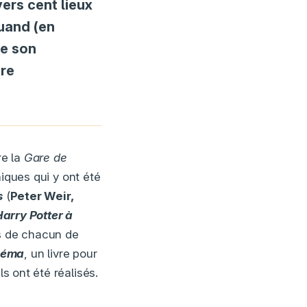
vers cent lieux
ruand (en
de son
ure
e la
Gare de
hiques qui y ont été
s
(
Peter Weir,
arry Potter à
ts de chacun de
néma
, un livre pour
s ont été réalisés.