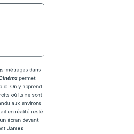
ique –
ngs-métrages dans
Cinéma
permet
ublic. On y apprend
its où ils ne sont
rendu aux environs
it en réalité resté
 un écran devant
est
James