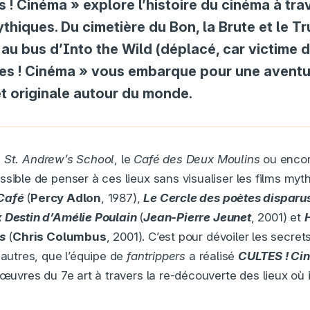
es ! Cinéma » explore l’histoire du cinéma à tra
hiques. Du cimetière du Bon, la Brute et le T
) au bus d’Into the Wild (déplacé, car victime 
tes ! Cinéma » vous embarque pour une avent
t originale autour du monde.
a
St. Andrew’s School
, le
Café des Deux Moulins
ou encor
ssible de penser à ces lieux sans visualiser les films myt
Café
(
Percy Adlon
, 1987),
Le Cercle des poètes disparu
 Destin d’Amélie Poulain
(
Jean-Pierre Jeunet
, 2001) et
H
s
(
Chris Columbus
, 2001). C’est pour dévoiler les secre
 autres, que l’équipe de
fantrippers
a réalisé
CULTES ! Ci
’œuvres du 7e art à travers la re-découverte des lieux où il