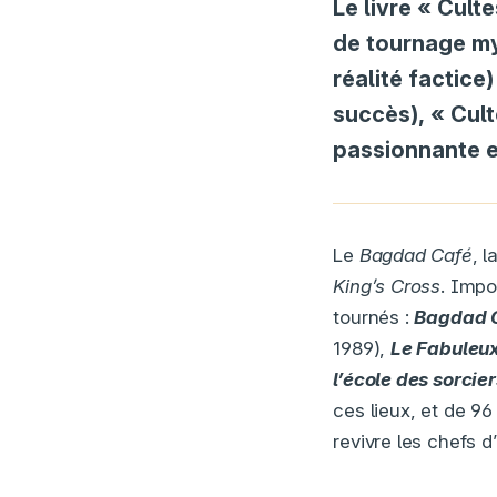
Le livre « Cult
de tournage myt
réalité factice
succès), « Cul
passionnante e
Le
Bagdad Café
, l
King’s Cross
. Impo
tournés :
Bagdad 
1989),
Le Fabuleux
l’école des sorcier
ces lieux, et de 96
revivre les chefs d