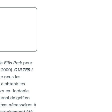
nant
de
Ellis Park
pour
2000).
CULTES !
ue nous les
à obtenir les
ra
en Jordanie.
urnoi de golf en
tions nécessaires à
 certainement été