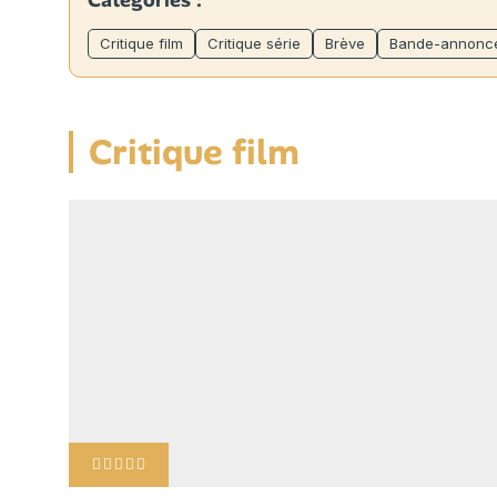
Catégories :
Critique film
Critique série
Brève
Bande-annonc
Critique film