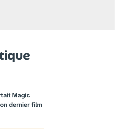
tique
rtait Magic
son dernier film