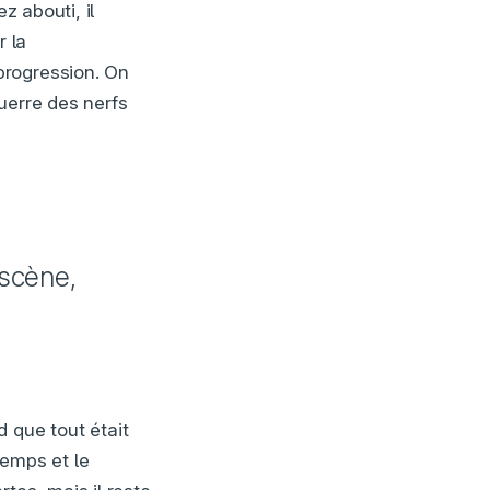
z abouti, il
 la
progression. On
uerre des nerfs
 scène,
 que tout était
temps et le