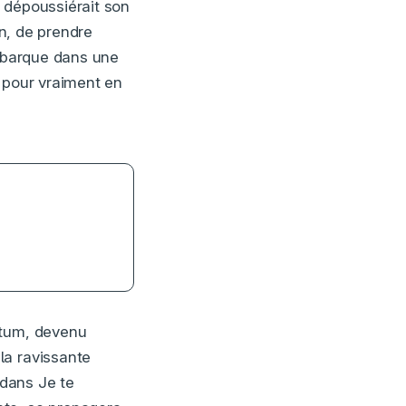
 dépoussiérait son
n, de prendre
embarque dans une
n pour vraiment en
edano /
atum, devenu
la ravissante
 dans Je te