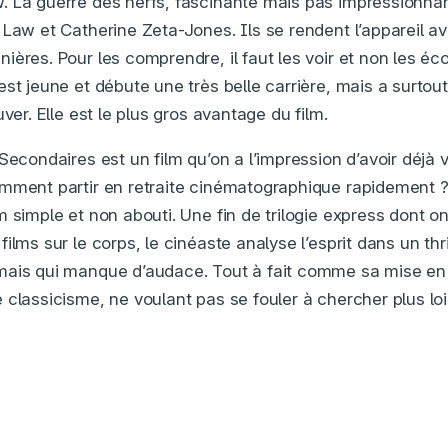
 La guerre des nerfs, fascinante mais pas impressionna
Law et Catherine Zeta-Jones. Ils se rendent l’appareil av
ères. Pour les comprendre, il faut les voir et non les éc
st jeune et débute une très belle carrière, mais a surtout
uver. Elle est le plus gros avantage du film.
Secondaires est un film qu’on a l’impression d’avoir déjà v
omment partir en retraite cinématographique rapidement 
 simple et non abouti. Une fin de trilogie express dont on
ilms sur le corps, le cinéaste analyse l’esprit dans un thr
ais qui manque d’audace. Tout à fait comme sa mise en 
 classicisme, ne voulant pas se fouler à chercher plus lo