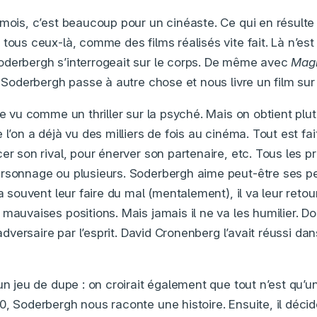
 mois, c’est beaucoup pour un cinéaste. Ce qui en résult
tous ceux-là, comme des films réalisés vite fait. Là n’est p
oderbergh s’interrogeait sur le corps. De même avec
Magi
, Soderbergh passe à autre chose et nous livre un film sur l
re vu comme un thriller sur la psyché. Mais on obtient plu
 l’on a déjà vu des milliers de fois au cinéma. Tout est fai
er son rival, pour énerver son partenaire, etc. Tous les 
ersonnage ou plusieurs. Soderbergh aime peut-être ses 
a souvent leur faire du mal (mentalement), il va leur retourn
 mauvaises positions. Mais jamais il ne va les humilier. 
l’adversaire par l’esprit. David Cronenberg l’avait réussi d
un jeu de dupe : on croirait également que tout n’est qu’un
0, Soderbergh nous raconte une histoire. Ensuite, il décid