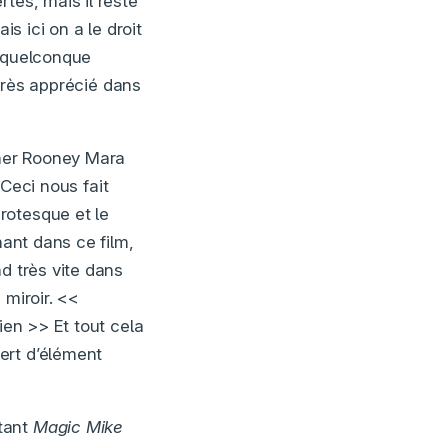
tes, mais il reste
is ici on a le droit
s quelconque
 très apprécié dans
lmer Rooney Mara
Ceci nous fait
rotesque et le
nant dans ce film,
d très vite dans
 miroir. <<
ien >> Et tout cela
ert d’élément
tant
Magic Mike