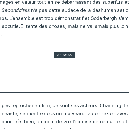
nages en valeur tout en se débarrassant des superflus et
s Secondaires
n’a pas cette audace de la déshumanisatio
 corps. L’ensemble est trop démonstratif et Soderbergh s’
aboutie. Il tente des choses, mais ne va jamais plus loi
.
VOIR AUSSI
Juste une illusion, retour réussi pour le duo Tol
Nakache dans les années 80
 pas reprocher au film, ce sont ses acteurs. Channing T
cinéaste, se montre sous un nouveau. La connexion avec 
nne très bien, au point de voir l’opposé de ce qu’il était