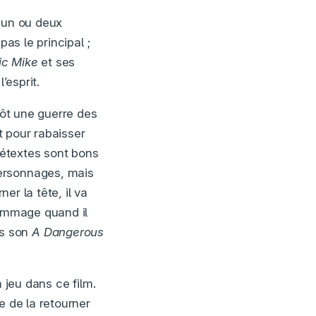
e un ou deux
as le principal ;
c Mike
et ses
’esprit.
tôt une guerre des
t pour rabaisser
prétextes sont bons
personnages, mais
er la tête, il va
Dommage quand il
ans son
A Dangerous
 jeu dans ce film.
e de la retourner