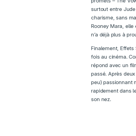
promets – The Vow.
surtout entre Jude 
charisme, sans mani
Rooney Mara, elle e
n’a déjà plus à pro
Finalement, Effets 
fois au cinéma. C
répond avec un film
passé. Après deux f
peu) passionnant m
rapidement dans le
son nez.