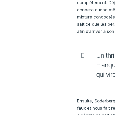
complètement. Déjà,
donnera quand mêm
mixture concoctée 
sait ce que les pe
afin d’arriver à son
Un thr
manque
qui vi
Ensuite, Soderberg
faux et nous fait r