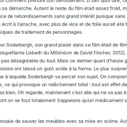
lus comment prendre son dénouement. Il sait quoi dire, cer
s sa démarche. Autant le reste du film était assez froid, ma
tifice de rebondissements sans grand intérêt puisque san
 écrit à l’arrache, avec plus de vice et de folie aurait été
siques de traitement de personnages.
ur Soderbergh, son grand plaisir dans ce film était de fi
 stupéfiante Lisbeth du
Millénium
de David Fincher, 2012). 
as désagréable du tout. Mais ce dernier quart d’heure g
stoire ont laissé un goût acide à la forme. Le plus surpre
esse à laquelle Soderbergh va percer son sujet. On compren
 ce qui provoque un relâchement total : tout est effet de
as bien. Oh regarde, maintenant c’est elle qui ne va pas b
ont on se fout totalement (rappelons qu’un médicament s
 essaie de sauver les meubles avec sa mise en scène. Au