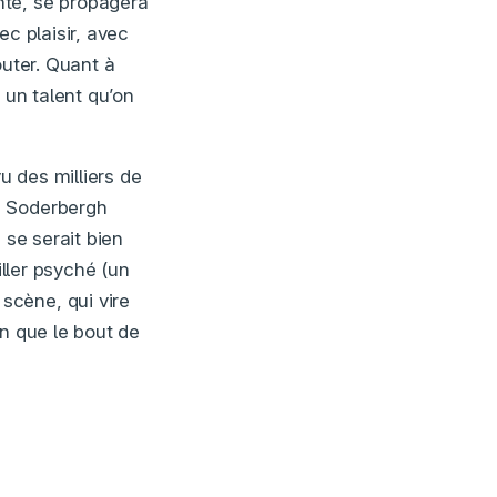
nte, se propagera
ec plaisir, avec
outer. Quant à
 un talent qu’on
u des milliers de
? Soderbergh
 se serait bien
iller psyché (un
scène, qui vire
in que le bout de