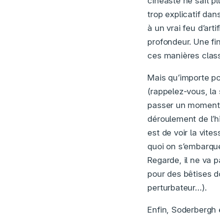
cinéaste ne sait p
trop explicatif dan
à un vrai feu d’ar
profondeur. Une fin
ces manières clas
Mais qu’importe po
(rappelez-vous, la
passer un moment p
déroulement de l’hi
est de voir la vit
quoi on s’embarque,
Regarde, il ne va p
pour des bêtises d
perturbateur…).
Enfin, Soderbergh