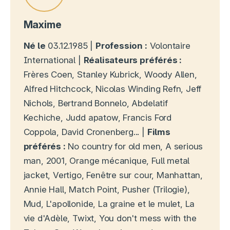
Maxime
Né le
03.12.1985 |
Profession :
Volontaire
International |
Réalisateurs préférés :
Frères Coen, Stanley Kubrick, Woody Allen,
Alfred Hitchcock, Nicolas Winding Refn, Jeff
Nichols, Bertrand Bonnelo, Abdelatif
Kechiche, Judd apatow, Francis Ford
Coppola, David Cronenberg... |
Films
préférés :
No country for old men, A serious
man, 2001, Orange mécanique, Full metal
jacket, Vertigo, Fenêtre sur cour, Manhattan,
Annie Hall, Match Point, Pusher (Trilogie),
Mud, L'apollonide, La graine et le mulet, La
vie d'Adèle, Twixt, You don't mess with the