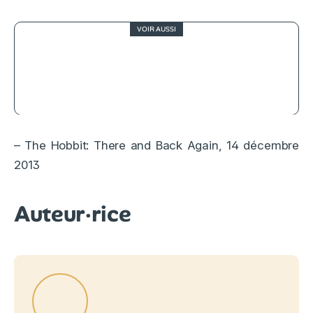
VOIR AUSSI
Cannes, J-7 : sur quels films du
festival faut-il déjà garder un œil ?
– The Hobbit: There and Back Again, 14 décembre
2013
Auteur·rice