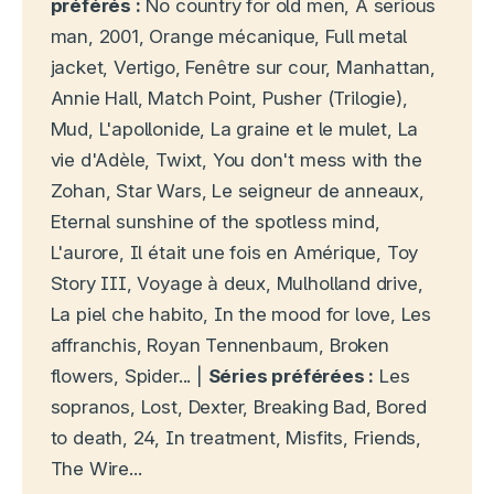
préférés :
No country for old men, A serious
man, 2001, Orange mécanique, Full metal
jacket, Vertigo, Fenêtre sur cour, Manhattan,
Annie Hall, Match Point, Pusher (Trilogie),
Mud, L'apollonide, La graine et le mulet, La
vie d'Adèle, Twixt, You don't mess with the
Zohan, Star Wars, Le seigneur de anneaux,
Eternal sunshine of the spotless mind,
L'aurore, Il était une fois en Amérique, Toy
Story III, Voyage à deux, Mulholland drive,
La piel che habito, In the mood for love, Les
affranchis, Royan Tennenbaum, Broken
flowers, Spider... |
Séries préférées :
Les
sopranos, Lost, Dexter, Breaking Bad, Bored
to death, 24, In treatment, Misfits, Friends,
The Wire...