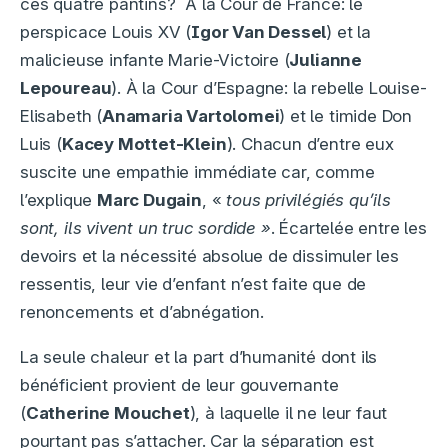
ces quatre pantins? À la Cour de France: le
perspicace Louis XV (
Igor Van Dessel
) et la
malicieuse infante Marie-Victoire (
Julianne
Lepoureau
). À la Cour d’Espagne: la rebelle Louise-
Elisabeth (
Anamaria Vartolomei
) et le timide Don
Luis (
Kacey Mottet-Klein
). Chacun d’entre eux
suscite une empathie immédiate car, comme
l’explique
Marc Dugain
, «
tous privilégiés qu’ils
sont, ils vivent un truc sordide »
. Écartelée entre les
devoirs et la nécessité absolue de dissimuler les
ressentis, leur vie d’enfant n’est faite que de
renoncements et d’abnégation.
La seule chaleur et la part d’humanité dont ils
bénéficient provient de leur gouvernante
(
Catherine Mouchet
), à laquelle il ne leur faut
pourtant pas s’attacher. Car la séparation est