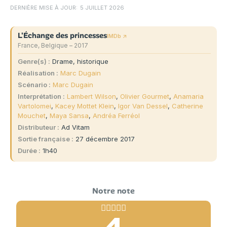
DERNIÈRE MISE À JOUR:
5 JUILLET 2026
L'Échange des princesses
IMDb ↗
France, Belgique – 2017
Genre(s)
Drame, historique
Réalisation
Marc Dugain
Scénario
Marc Dugain
Interprétation
Lambert Wilson
,
Olivier Gourmet
,
Anamaria
Vartolomei
,
Kacey Mottet Klein
,
Igor Van Dessel
,
Catherine
Mouchet
,
Maya Sansa
,
Andréa Ferréol
Distributeur
Ad Vitam
Sortie française
27 décembre 2017
Durée
1h40