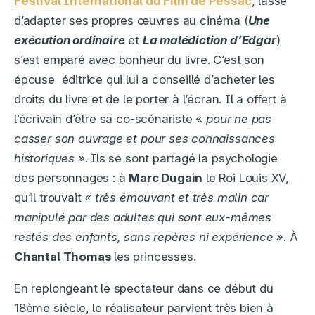
Festival International du Film de Pessac
, lassé
d’adapter ses propres œuvres au cinéma (
Une
exécution ordinaire
et
La malédiction d’Edgar
)
s’est emparé avec bonheur du livre. C’est son
épouse éditrice qui lui a conseillé d’acheter les
droits du livre et de le porter à l’écran. Il a offert à
l’écrivain d’être sa co-scénariste «
pour ne pas
casser son ouvrage et pour ses connaissances
historiques »
. Ils se sont partagé la psychologie
des personnages : à
Marc Dugain
le Roi Louis XV,
qu’il trouvait
« très émouvant et très malin car
manipulé par des adultes qui sont eux-mêmes
restés d
es enfants, sans repères ni expérience »
. À
Chantal Thomas
les princesses.
En replongeant le spectateur dans ce début du
18ème siècle, le réalisateur parvient très bien à