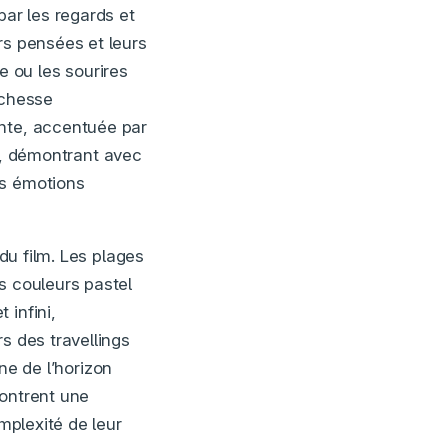
ar les regards et
rs pensées et leurs
 ou les sourires
ichesse
ante, accentuée par
n, démontrant avec
es émotions
du film. Les plages
s couleurs pastel
 infini,
s des travellings
gne de l’horizon
montrent une
mplexité de leur