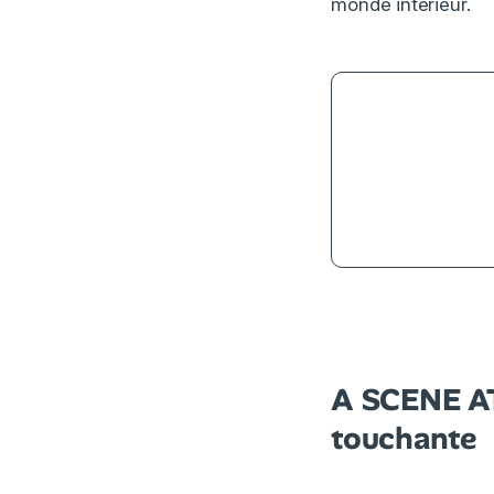
monde intérieur.
4
A SCENE AT
touchante