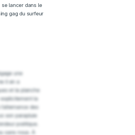
s se lancer dans le
ing gag du surfeur
dégage une
e il en a
gues et la planche
explicitement la
l’alternance des
us son parapluie
fondeur poétique.
 ou sans nous. À