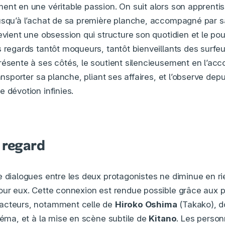
ent en une véritable passion. On suit alors son apprenti
usqu’à l’achat de sa première planche, accompagné par s
devient une obsession qui structure son quotidien et le po
 regards tantôt moqueurs, tantôt bienveillants des surfeu
résente à ses côtés, le soutient silencieusement en l’ac
ransporter sa planche, pliant ses affaires, et l’observe dep
 dévotion infinies.
 regard
e dialogues entre les deux protagonistes ne diminue en r
our eux. Cette connexion est rendue possible grâce aux
acteurs, notamment celle de
Hiroko Oshima
(Takako), d
inéma, et à la mise en scène subtile de
Kitano
. Les perso