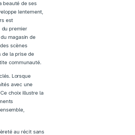
la beauté de ses
veloppe lentement,
rs est
 du premier
t du magasin de
s des scènes
 de la prise de
etite communauté.
clés. Lorsque
aités avec une
e choix illustre la
oments
, ensemble,
èreté au récit sans