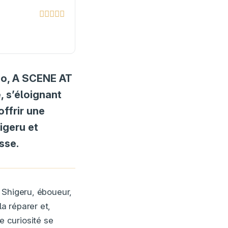
ano, A SCENE AT
 s’éloignant
offrir une
igeru et
sse.
 Shigeru, éboueur,
la réparer et,
 curiosité se