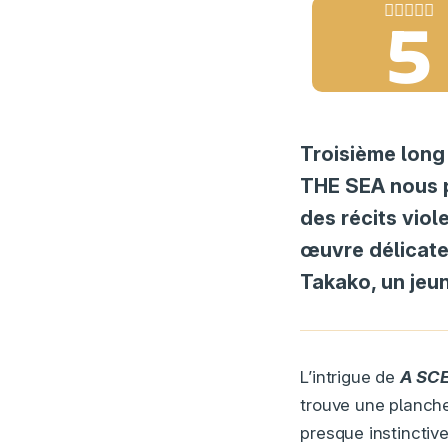
5
Troisième long
THE SEA nous p
des récits viol
œuvre délicate 
Takako, un jeu
L’intrigue de
A SCE
trouve une planche 
presque instincti