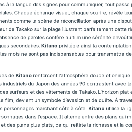
s à la langue des signes pour communiquer, tout passe p
ciales. Chaque échange visuel, chaque sourire, révèle leu
ents comme la scène de réconciliation après une dispute
ur de Takako sur la plage illustrent parfaitement cette r
 absence de paroles confère au film une sérénité envoût
ogues secondaires.
Kitano
privilégie ainsi la contemplatio
 les mots ne sont pas indispensables pour transmettre d
ques de
Kitano
renforcent l’atmosphère douce et onirique 
rs industriels du Japon des années 90 contrastent avec le
es surfeurs et des vêtements de Takako. L’horizon plat et
e film, devient un symbole d’évasion et de quête. À traver
les personnages marchant côte à côte,
Kitano
utilise la li
rsonnages dans l’espace. Il alterne entre des plans qui 
t des plans plus plats, ce qui reflète la richesse et la co