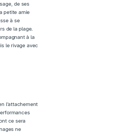
ssage, de ses
a petite amie
usse à se
rs de la plage.
compagnant à la
uis le rivage avec
ien l’attachement
 performances
ont ce sera
nnages ne