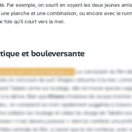
ité. Par exemple, on sourit en voyant les deux jeunes ami
 une planche et une combinaison, ou encore avec le runn
fois qu’il court vers la mer.
tique et bouleversante
La conclusion du film 
rès un concours de surf, Shigeru retourne à la mer, comm
and Takako arrive sur la plage, elle ne trouve que les va
 à la dérive. Bien que
Kitano
choisisse de ne pas montrer 
geru, on comprend sa mort rapidement suggérée à travers 
he solitaire sur la plage et celles du visage de Takako so
phrase « il est devenu poisson » vient lui conférer une pro
l’idée centrale du film, à savoir que la vie continue, avec