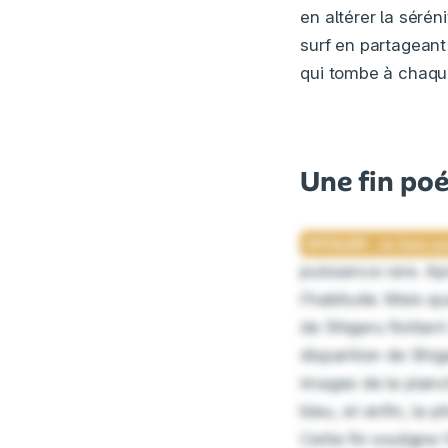
en altérer la sérén
surf en partageant
qui tombe à chaque 
Une fin poé
puissance rare. Ap
l’habitude. Mais qu
de Shigeru flottant
disparition de Shi
images de la planc
bleu, et enfin, la 
Cette fin souligne 