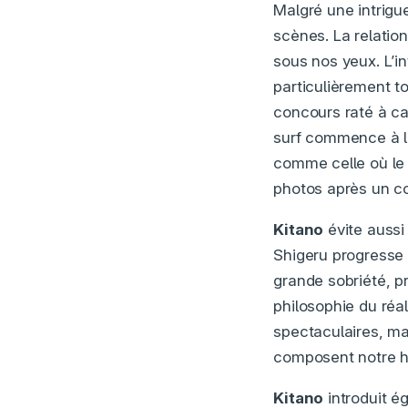
Malgré une intrigue
scènes. La relatio
sous nos yeux. L’i
particulièrement 
concours raté à ca
surf commence à le
comme celle où le 
photos après un co
Kitano
évite aussi
Shigeru progresse 
grande sobriété, pr
philosophie du réa
spectaculaires, ma
composent notre hi
Kitano
introduit é