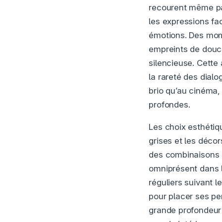
recourent même pa
les expressions fa
émotions. Des mom
empreints de douce
silencieuse. Cette
la rareté des dial
brio qu’au cinéma,
profondes.
Les choix esthéti
grises et les déco
des combinaisons d
omniprésent dans l
réguliers suivant 
pour placer ses pe
grande profondeur e