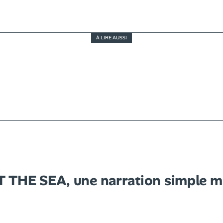
À LIRE AUSSI
L’ÉTÉ DE KIKUJIRO – Critique
 THE SEA, une narration simple m