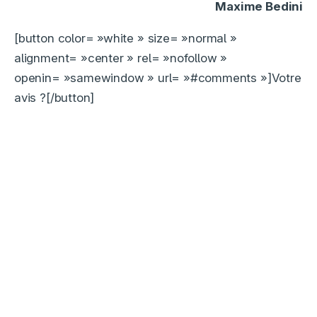
Maxime Bedini
[button color= »white » size= »normal »
alignment= »center » rel= »nofollow »
openin= »samewindow » url= »#comments »]Votre
avis ?[/button]