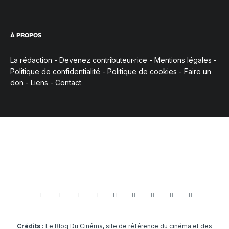
À PROPOS
La rédaction
-
Devenez contributeur·rice
-
Mentions légales
-
Politique de confidentialité
-
Politique de cookies
-
Faire un
don
-
Liens
-
Contact
Crédits :
Le Blog Du Cinéma, site de référence du cinéma et des