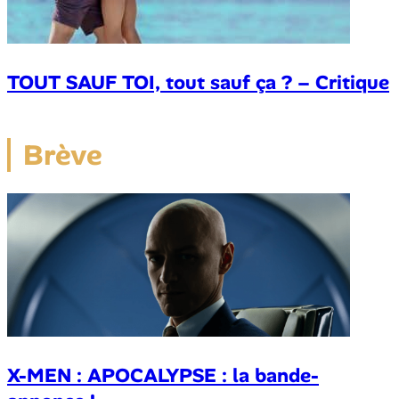
TOUT SAUF TOI, tout sauf ça ? – Critique
Brève
X-MEN : APOCALYPSE : la bande-