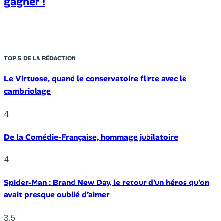
gagner !
TOP 5 DE LA RÉDACTION
Le Virtuose, quand le conservatoire flirte avec le
cambriolage
4
De la Comédie-Française, hommage jubilatoire
4
Spider-Man : Brand New Day, le retour d’un héros qu’on
avait presque oublié d’aimer
3.5