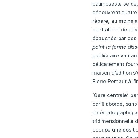
palimpseste se dép
découvrent quatre 
répare, au moins a
centrale’. Fi de ce
ébauchée par ces a
point la forme diss
publicitaire vantan
délicatement fourré
maison d’édition s’
Pierre Pernaut à l’
‘Gare centrale’, p
car il aborde, san
cinématographique
tridimensionnelle d
occupe une position