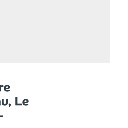
re
u, Le
–