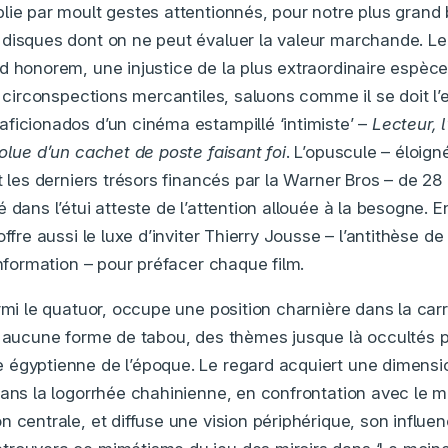
lie par moult gestes attentionnés, pour notre plus grand
disques dont on ne peut évaluer la valeur marchande. L
d honorem, une injustice de la plus extraordinaire espèce
s circonspections mercantiles, saluons comme il se doit l’
ficionados d’un cinéma estampillé ‘intimiste’ –
Lecteur, 
olue d’un cachet de poste faisant foi
. L’opuscule – éloign
t les derniers trésors financés par la Warner Bros – de 2
 dans l’étui atteste de l’attention allouée à la besogne. E
offre aussi le luxe d’inviter Thierry Jousse – l’antithèse d
information – pour préfacer chaque film.
armi le quatuor, occupe une position charnière dans la car
s aucune forme de tabou, des thèmes jusque là occultés pa
 égyptienne de l’époque. Le regard acquiert une dimensi
ans la logorrhée chahinienne, en confrontation avec le mir
 centrale, et diffuse une vision périphérique, son influen