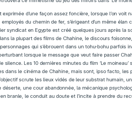
trouvera ce mimétisme du jeu des miroirs dans ‘Le moine
t exprimée d’une façon assez foncière, lorsque l’on voit na
 employés du chemin de fer, s’érigeant d’un même élan 
ier syndicat en Egypte est créé quelques jours après la so
ans la plupart des films de Chahine, le discours foisonne,
 personnages qui s’ébrouent dans un tohu-bohu parfois in
perturbant lorsque le message que veut faire passer Cha
e silence. Les 10 dernières minutes du film ‘Le moineau’ 
ses dans le cinéma de Chahine, mais sont, ipso facto, les 
objectif scrute les lieux vidés de leur substrat humain, u
e déserte, une cour abandonnée, la mécanique psycholo
n branle, le conduit au doute et l’incite à prendre du rec