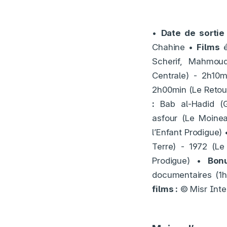
•
Date de sortie
Chahine •
Films
é
Scherif, Mahmou
Centrale) - 2h10m
2h00min (Le Retour
:
Bab al-Hadid (Ga
asfour (Le Moinea
l’Enfant Prodigue)
Terre) - 1972 (Le
Prodigue) •
Bon
documentaires (1
films :
© Misr Inter