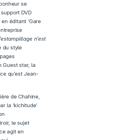
 bonheur se
e support DVD
 en éditant ‘Gare
entreprise
l’estampillage n’est
é du style
8 pages
n Guest star, la
e ce qu’est Jean-
rière de Chahine,
r la ‘kichitude’
on
oir, le sujet
ce agit en