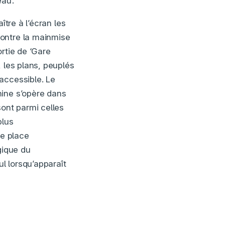
au’.
ître à l’écran les
contre la mainmise
rtie de ‘Gare
 les plans, peuplés
accessible. Le
hine s’opère dans
sont parmi celles
plus
ne place
gique du
ul lorsqu’apparaît