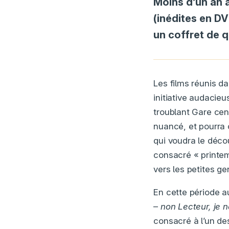
Moins d’un an 
(inédites en D
un coffret de q
Les films réunis da
initiative audacie
troublant Gare cen
nuancé, et pourra 
qui voudra le déco
consacré « printem
vers les petites ge
En cette période a
–
non Lecteur, je 
consacré à l’un de