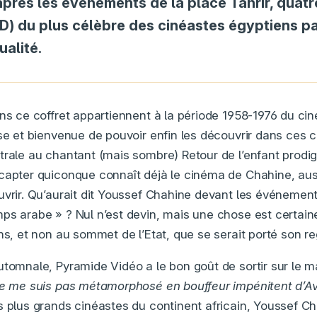
après les événements de la place Tahrir, quat
VD) du plus célèbre des cinéastes égyptiens p
ualité.
ns ce coffret appartiennent à la période 1958-1976 du cin
use et bienvenue de pouvoir enfin les découvrir dans ces c
trale au chantant (mais sombre) Retour de l’enfant prodig
capter quiconque connaît déjà le cinéma de Chahine, auss
uvrir. Qu’aurait dit Youssef Chahine devant les événemen
ps arabe » ? Nul n’est devin, mais une chose est certaine
ns, et non au sommet de l’Etat, que se serait porté son re
utomnale, Pyramide Vidéo a le bon goût de sortir sur le m
ne me suis pas métamorphosé en bouffeur impénitent d’A
s plus grands cinéastes du continent africain, Youssef Ch