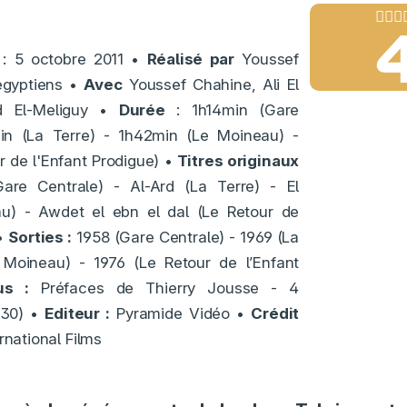
: 5 octobre 2011 •
Réalisé par
Youssef
gyptiens •
Avec
Youssef Chahine, Ali El
d El-Meliguy •
Durée
: 1h14min (Gare
in (La Terre) - 1h42min (Le Moineau) -
 de l'Enfant Prodigue) •
Titres originaux
re Centrale) - Al-Ard (La Terre) - El
u) - Awdet el ebn el dal (Le Retour de
 •
Sorties :
1958 (Gare Centrale) - 1969 (La
 Moineau) - 1976 (Le Retour de l’Enfant
us :
Préfaces de Thierry Jousse - 4
h30) •
Editeur :
Pyramide Vidéo •
Crédit
national Films