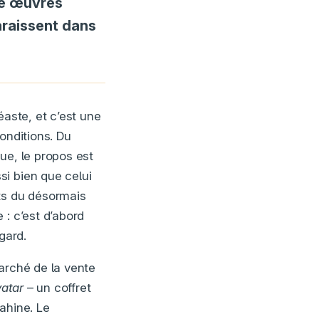
re œuvres
araissent dans
éaste, et c’est une
onditions. Du
ue, le propos est
i bien que celui
ts du désormais
 : c’est d’abord
gard.
arché de la vente
vatar
– un coffret
ahine. Le