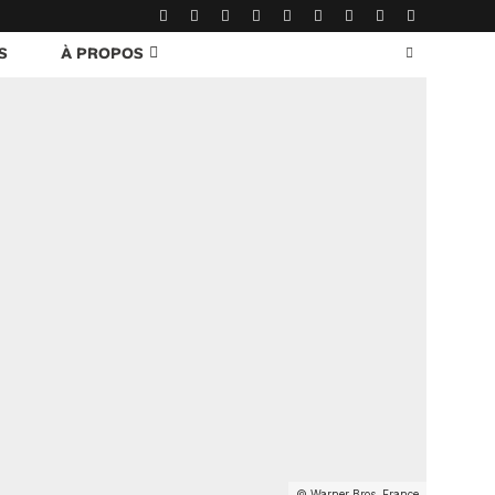
S
À PROPOS
© Warner Bros. France