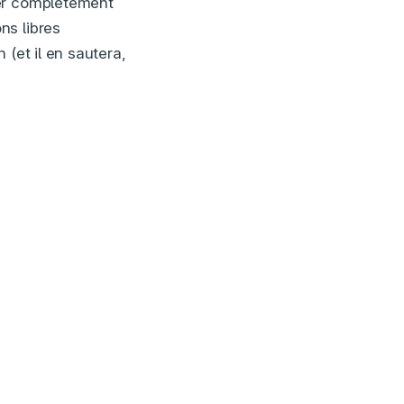
ser complètement
ns libres
 (et il en sautera,