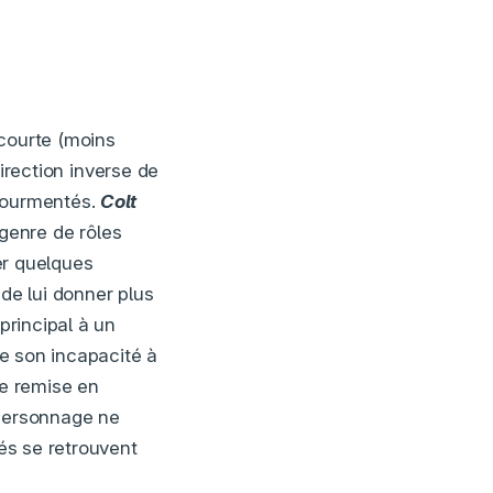
 courte (moins
direction inverse de
 tourmentés.
Colt
 genre de rôles
ier quelques
 de lui donner plus
principal à un
de son incapacité à
de remise en
l personnage ne
hés se retrouvent