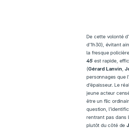
De cette volonté d
d’1h30), évitant ai
la fresque policièr
45
est rapide, effi
(
Gérard Lanvin
,
J
personnages que l’o
d’épaisseur. Le réa
jeune acteur censé 
être un flic ordin
question, l’identif
rentrant pas dans l
plutôt du côté de
J