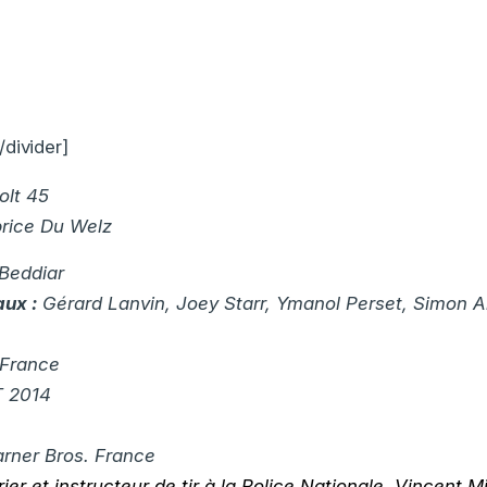
divider]
olt 45
rice Du Welz
 Beddiar
aux :
Gérard Lanvin, Joey Starr, Ymanol Perset, Simon A
France
 2014
rner Bros. France
ier et instructeur de tir à la Police Nationale, Vincent M