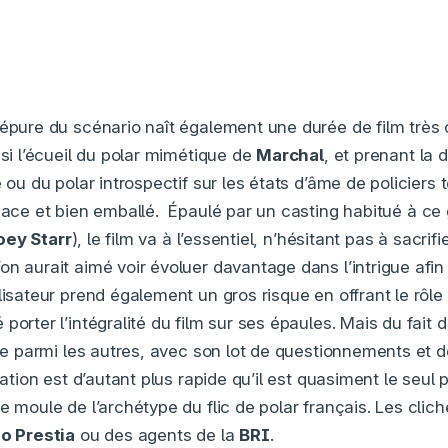
’épure du scénario naît également une durée de film très
nsi l’écueil du polar mimétique de
Marchal
, et prenant la 
e ou du polar introspectif sur les états d’âme de policiers
cace et bien emballé. Épaulé par un casting habitué à ce
oey Starr
), le film va à l’essentiel, n’hésitant pas à sacrif
n aurait aimé voir évoluer davantage dans l’intrigue afin
lisateur prend également un gros risque en offrant le rôle 
porter l’intégralité du film sur ses épaules. Mais du fait 
aire parmi les autres, avec son lot de questionnements et 
ication est d’autant plus rapide qu’il est quasiment le seu
e moule de l’archétype du flic de polar français. Les clic
o Prestia
ou des agents de la
BRI
.