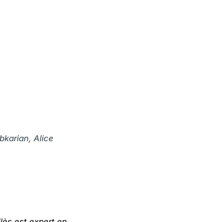
bkarian, Alice
ilès est expert en