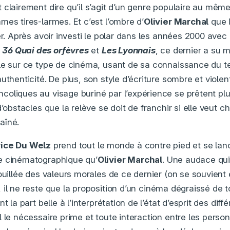
clairement dire qu’il s’agit d’un genre populaire au même 
mes tires-larmes. Et c’est l’ombre d’
Olivier Marchal
que l
ter. Après avoir investi le polar dans les années 2000 ave
e
36 Quai des orfèvres
et
Les Lyonnais
, ce dernier a su 
le sur ce type de cinéma, usant de sa connaissance du t
uthenticité. De plus, son style d’écriture sombre et violen
oliques au visage buriné par l’expérience se prêtent plu
d’obstacles que la relève se doit de franchir si elle veut c
aîné.
ice Du Welz
prend tout le monde à contre pied et se lan
e cinématographique qu’
Olivier Marchal
. Une audace qui
pouillée des valeurs morales de ce dernier (on se souvient
, il ne reste que la proposition d’un cinéma dégraissé de 
t la part belle à l’interprétation de l’état d’esprit des diff
l le nécessaire prime et toute interaction entre les perso