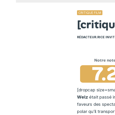
CRITIQUE FILM
[critiq
RÉDACTEUR.RICE INVIT
7.
[dropcap size=smal
Welz
était passé i
faveurs des spectat
polar qu’il transpo