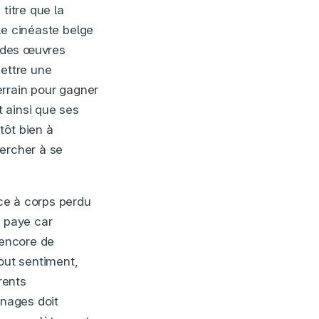
titre que la
e cinéaste belge
c des œuvres
mettre une
errain pour gagner
t ainsi que ses
tôt bien à
hercher à se
ce à corps perdu
 paye car
 encore de
tout sentiment,
érents
nnages doit