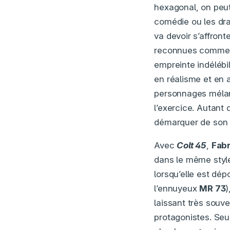
hexagonal, on peut 
comédie ou les dra
va devoir s’affron
reconnues comm
empreinte indélébi
en réalisme et en a
personnages mélanc
l’exercice. Autant 
démarquer de son 
Avec
Colt 45
,
Fabr
dans le même styl
lorsqu’elle est dé
l’ennuyeux
MR 73
)
laissant très souven
protagonistes. Seu