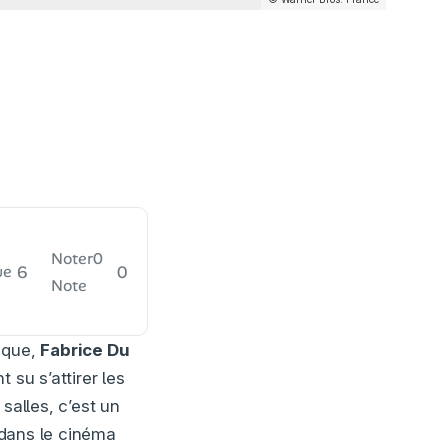
Noter
0
6
0
ue
Note
fique,
Fabrice Du
 su s’attirer les
salles, c’est un
é dans le cinéma