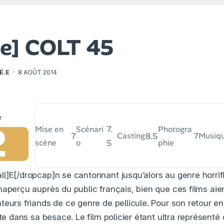
ue] COLT 45
É.E
·
8 AOÛT 2014
2
7.
Mise en
Scénari
Photogra
7
8.5
7
Casting
Musiq
scène
o
5
phie
l]E[/dropcap]n se cantonnant jusqu’alors au genre horri
naperçu auprès du public français, bien que ces films aient
eurs friands de ce genre de pellicule. Pour son retour en 
rte dans sa besace. Le film policier étant ultra représent