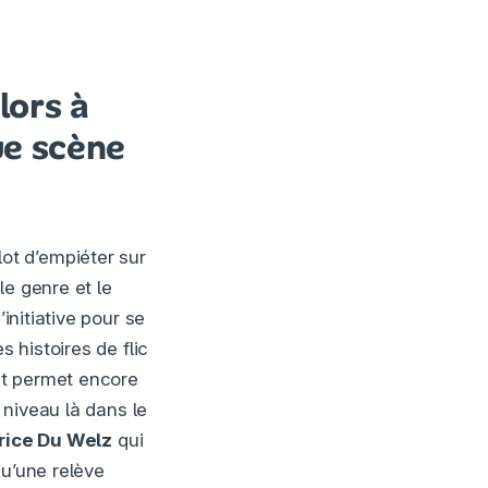
lors à
ue scène
ulot d’empiéter sur
le genre et le
initiative pour se
s histoires de flic
it permet encore
 niveau là dans le
rice Du Welz
qui
qu’une relève