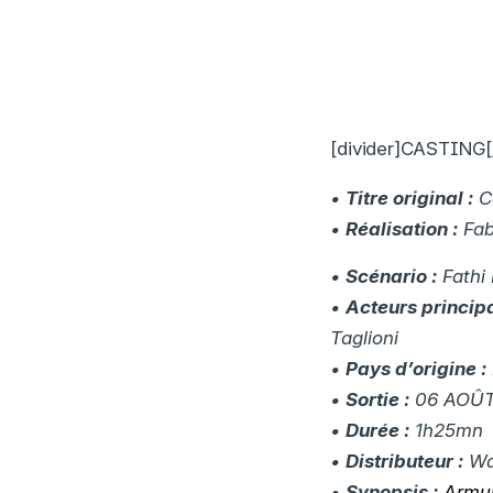
[divider]CASTING[/
•
Titre original :
C
•
Réalisation :
Fab
•
Scénario :
Fathi
•
Acteurs princip
Taglioni
•
Pays d’origine :
•
Sortie :
06 AOÛT
•
Durée :
1h25mn
•
Distributeur :
Wa
•
Synopsis :
Armur