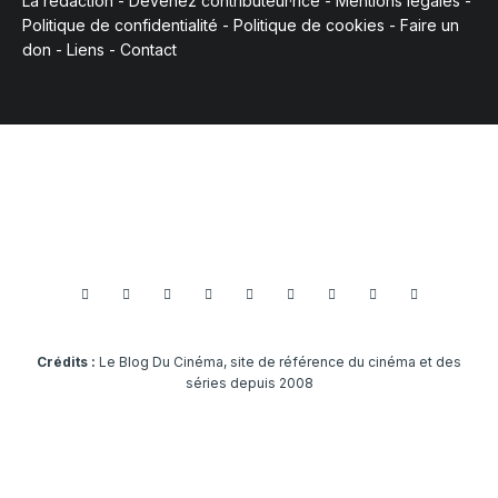
La rédaction
-
Devenez contributeur·rice
-
Mentions légales
-
Politique de confidentialité
-
Politique de cookies
-
Faire un
don
-
Liens
-
Contact
Crédits :
Le Blog Du Cinéma, site de référence du cinéma et des
séries depuis 2008