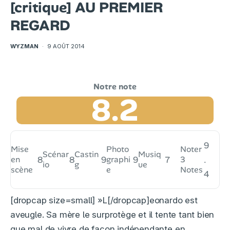
[critique] AU PREMIER
REGARD
WYZMAN
·
9 AOÛT 2014
8.2
9
Mise
Photo
Noter
Scénar
Castin
Musiq
en
8
8
9
graphi
9
7
3
.
io
g
ue
scène
e
Notes
4
[dropcap size=small] »L[/dropcap]eonardo est
aveugle. Sa mère le surprotège et il tente tant bien
que mal de vivre de façon indépendante en