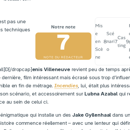
est pas une
Mis
s techniques
7
e
Scé
Cas
8
7
9
en
nari
ting
Scè
o
ne
NOTE DU RÉDACTEUR
ll]D[/dropcap]
enis Villeneuve
revient peu de temps ap
e dernière, film intéressant mais écrasé sous trop d’influe
énible en fin de métrage.
Incendies
, lui, était plus intéres
 son scénario, et accessoirement sur
Lubna Azabal
qui r
e au sein de celui ci.
énigmatique qui installe un des
Jake Gyllenhaal
dans un
’histoire commence réellement – avec une lenteur qui défin