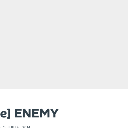
que] ENEMY
·
15 JUILLET 2014