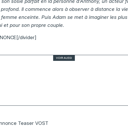
e son sosie parfait en la personne d’Anthony, un acteur f
 profond. Il commence alors à observer à distance la v
 femme enceinte. Puis Adam se met à imaginer les plus
i et pour son propre couple.
NONCE[/divider]
VOIR AUSSI
Hors normes, nouvelle ère de comédie française