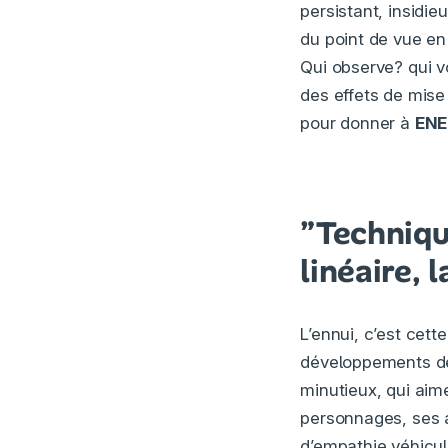
persistant, insidie
du point de vue en 
Qui observe? qui vo
des effets de mise
pour donner à
EN
”Techniqu
linéaire, 
L’ennui, c’est cett
développements de 
minutieux, qui aime
personnages, ses a
d’empathie véhicul