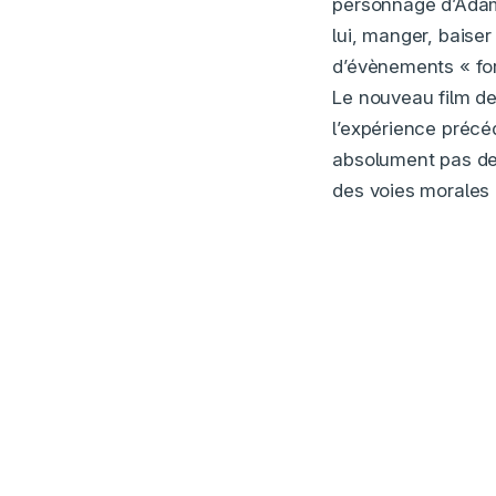
personnage d’Adam B
lui, manger, baise
d’évènements « for
Le nouveau film d
l’expérience précéd
absolument pas d
des voies morales 