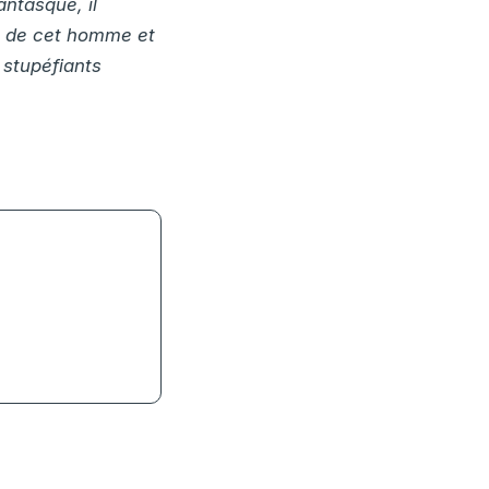
antasque, il
ie de cet homme et
 stupéfiants