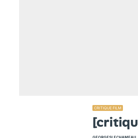
CRITIQUE FILM
[criti
GEORGESLECHAMEAU