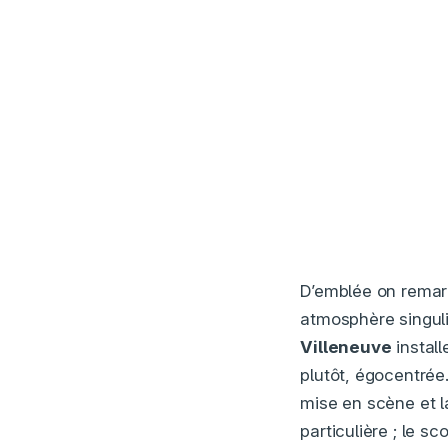
D’emblée on remarq
atmosphère singuli
Villeneuve
install
plutôt, égocentrée
mise en scène et 
particulière ; le s