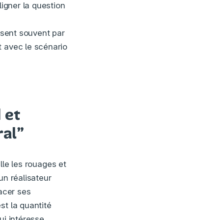
ligner la question
uisent souvent par
t avec le scénario
 et
ral”
lle les rouages et
un réalisateur
lacer ses
st la quantité
ui intéresse