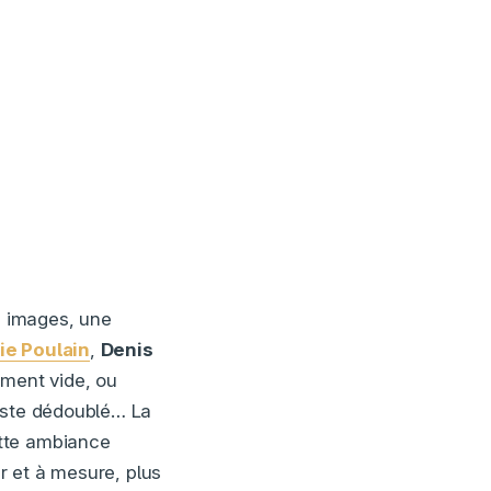
s images, une
ie Poulain
,
Denis
ement vide, ou
niste dédoublé… La
ette ambiance
ur et à mesure, plus