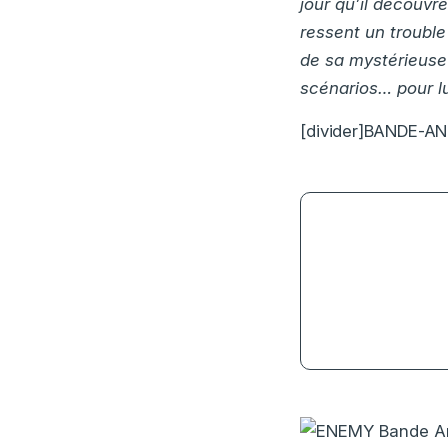
jour qu’il découvr
ressent un trouble
de sa mystérieuse
scénarios… pour lu
[divider]BANDE-AN
0