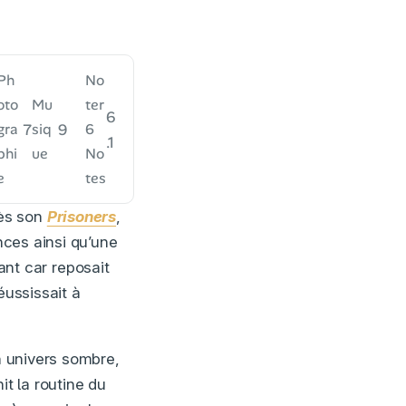
Ph
No
oto
Mu
ter
6
7
9
gra
siq
6
.1
phi
ue
No
e
tes
rès son
Prisoners
,
nces ainsi qu’une
sant car reposait
éussissait à
 univers sombre,
it la routine du