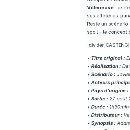
Villeneuve
, ce n’
ses affèteries jaun
Reste un scénario 
spoil – le concept 
[divider]CASTING[/
•
Titre original :
E
•
Réalisation :
Den
•
Scénario :
Javier
•
Acteurs princip
•
Pays d’origine :
•
Sortie :
27 août 
•
Durée :
1h30min
•
Distributeur :
Ver
•
Synopsis :
Adam,