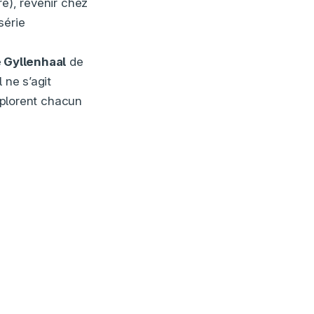
re), revenir chez
série
 Gyllenhaal
de
 ne s’agit
plorent chacun