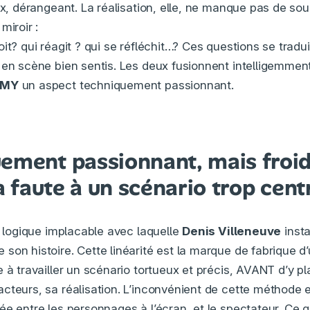
ux, dérangeant. La réalisation, elle, ne manque pas de sou
miroir :
it? qui réagit ? qui se réfléchit…? Ces questions se trad
 en scène bien sentis. Les deux fusionnent intelligemmen
EMY
un aspect techniquement passionnant.
ement passionnant, mais froid
la faute à un scénario trop cent
e logique implacable avec laquelle
Denis Villeneuve
insta
son histoire. Cette linéarité est la marque de fabrique d’
 à travailler un scénario tortueux et précis, AVANT d’y p
cteurs, sa réalisation. L’inconvénient de cette méthode e
ée entre les personnages à l’écran, et le spectateur. Ce q