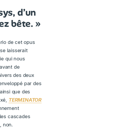
sys, d’un
ez bête. »
ario de cet opus
se laisserait
ie qui nous
avant de
nivers des deux
t enveloppé par des
 ainsi que des
exé,
TERMINATOR
onnement
 les cascades
, non.