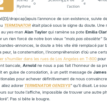
2
o
e
Rythme
l'action
l]D[/dropcap]epuis l’annonce de son existence, suivie de
au
TERMINATOR
était placé sous le signe du doute. Une r
e au yes-man
Alan Taylor
qui ramène sa pote
Emilia Cla
ur un rien forcé de notre bon vieux
“mais pas obsolète”
Sc
bandes-annonces, le doute a très vite été remplacé par b
, la peur, la consternation, l’incompréhension d’où une cert
ller s’humilier dans les rues de Los Angeles en T-800
pour
nt bancale,
Arnold
ne nous a pas fait l’honneur de sa p
t en guise de consolation, à un petit message de
James
ationales pour achever définitivement de nous convaincre
s allez adorer
TERMINATOR GENISYS
” qu’il disait. Le so
urs sur toute l’affiche, impossible de trouver une autre 
ré”. Pas si bête le bougre.