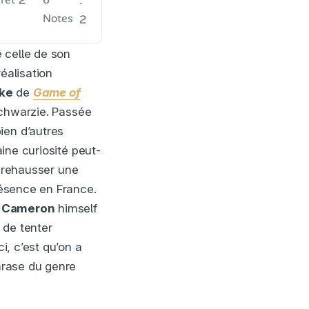
Notes
2
 celle de son
éalisation
rke
de
Game of
hwarzie. Passée
ien d’autres
aine curiosité peut-
 rehausser une
résence en France.
 Cameron
himself
 de tenter
uci, c’est qu’on a
phrase du genre