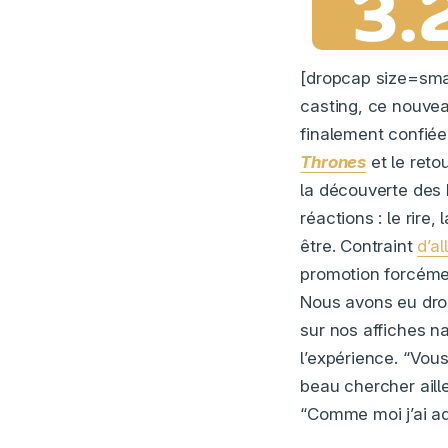
3.
[dropcap size=smal
casting, ce nouve
finalement confié
Thrones
et le reto
la découverte des 
réactions : le rire
être. Contraint
d’a
promotion forcéme
Nous avons eu droi
sur nos affiches n
l’expérience. “Vou
beau chercher aille
“Comme moi j’ai ado