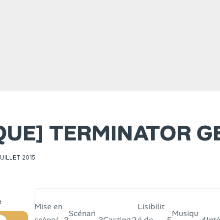
IQUE] TERMINATOR G
JUILLET 2015
Mise en
Lisibilit
Scénari
Musiqu
3
3
2
5
4
scène/
Casting
é de
Int