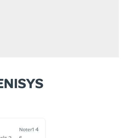
ENISYS
4
Noter
1
2
.
érêt
6