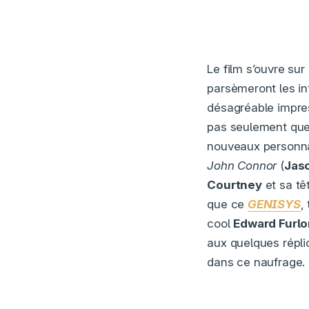
Le film s’ouvre su
parsèmeront les int
désagréable impres
pas seulement ques
nouveaux personna
John Connor
(
Jas
Courtney
et sa têt
que ce
GENISYS
,
cool
Edward Furl
aux quelques répli
dans ce naufrage.