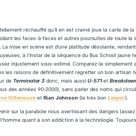
ellement réchauffé qu’il en est cramé joue la carte de la
ollant les faces-à-faces et autres poursuites de toute l
. La mise en scène est d’une platitude désolante, rendan
uyeuses, à l’instar de la séquence du Bus School jaune 
assez injustement sous-estimé. Comparez-la simplement
s les raisons de définitivement regretter un bon artisan t
eur de
Terminator 3
donc, mais aussi
U-571
et
Breakdow
s des années 90-2000), sans parler des noms qui circula
nis Villeneuve
et
Rian Johnson
(le très bon
Looper
).
evenir sur la parabole nous avertissant des dangers (assez
l’homme quant à son addiction à la technologie. Toujour