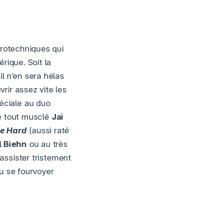
yrotechniques qui
rique. Soit la
l n’en sera hélas
rir assez vite les
éciale au duo
le tout musclé
Jai
ie Hard
(aussi raté
l Biehn
ou au très
assister tristement
nu se fourvoyer