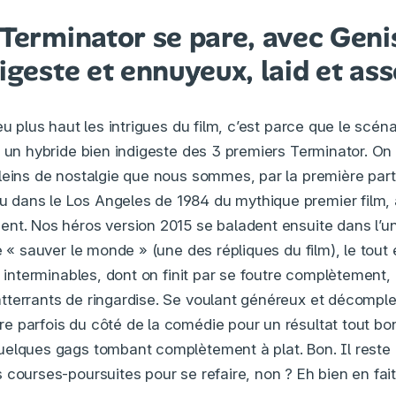
 Terminator se pare, avec Geni
igeste et ennuyeux, laid et ass
eu plus haut les intrigues du film, c’est parce que le scén
 un hybride bien indigeste des 3 premiers Terminator. On 
leins de nostalgie que nous sommes, par la première part
dans le Los Angeles de 1984 du mythique premier film, 
nt. Nos héros version 2015 se baladent ensuite dans l’u
e « sauver le monde » (une des répliques du film), le tou
t interminables, dont on finit par se foutre complètement,
tterrants de ringardise. Se voulant généreux et décompl
re parfois du côté de la comédie pour un résultat tout b
uelques gags tombant complètement à plat. Bon. Il reste
 courses-poursuites pour se refaire, non ? Eh bien en fait