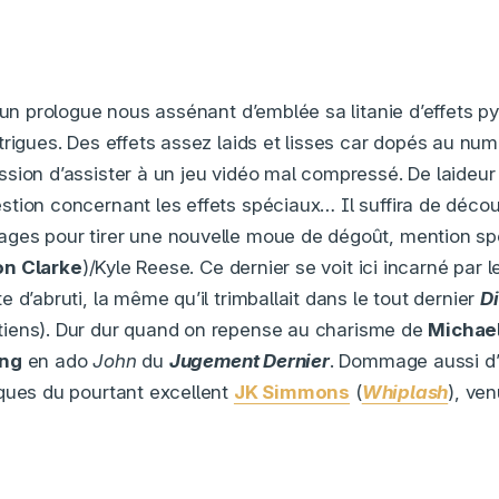
r un prologue nous assénant d’emblée sa litanie d’effets p
rigues. Des effets assez laids et lisses car dopés au numé
sion d’assister à un jeu vidéo mal compressé. De laideur i
tion concernant les effets spéciaux… Il suffira de découv
ges pour tirer une nouvelle moue de dégoût, mention sp
on Clarke
)/Kyle Reese. Ce dernier se voit ici incarné par 
e d’abruti, la même qu’il trimballait dans le tout dernier
D
 tiens). Dur dur quand on repense au charisme de
Michae
ong
en ado
John
du
Jugement Dernier
. Dommage aussi d’
ques du pourtant excellent
JK Simmons
(
Whiplash
), ve