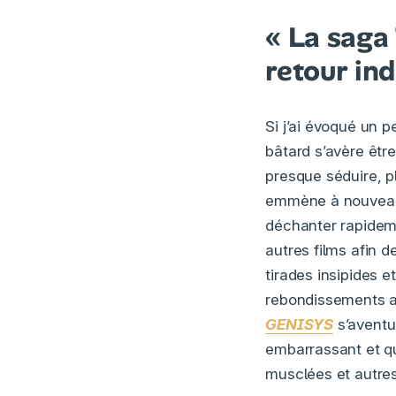
« La saga
retour ind
Si j’ai évoqué un p
bâtard s’avère être
presque séduire, p
emmène à nouveau 
déchanter rapideme
autres films afin d
tirades insipides e
rebondissements a
GENISYS
s’aventu
embarrassant et q
musclées et autres