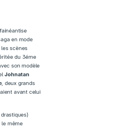
 fainéantise
a saga en mode
t les scènes
héritée du 3éme
 avec son modèle
el
Johnatan
n
, deux grands
ient avant celui
 drastiques)
s le même