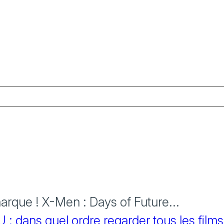
rque ! X-Men : Days of Future...
 dans quel ordre regarder tous les films