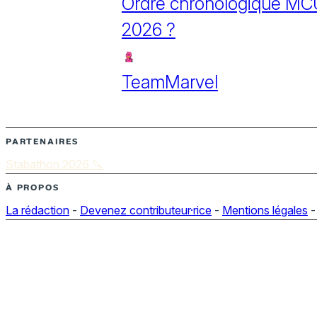
Ordre chronologique MCU :
2026 ?
TeamMarvel
PARTENAIRES
Stabathon 2026 🔪
À PROPOS
La rédaction
-
Devenez contributeur·rice
-
Mentions légales