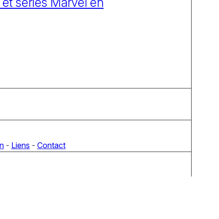
 et séries Marvel en
on
-
Liens
-
Contact