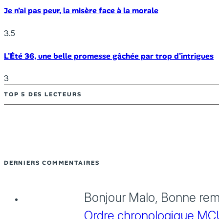
Je n’ai pas peur, la misère face à la morale
3.5
L’Été 36, une belle promesse gâchée par trop d’intrigues
3
TOP 5 DES LECTEURS
DERNIERS COMMENTAIRES
Bonjour Malo, Bonne rema
Ordre chronologique MCU :