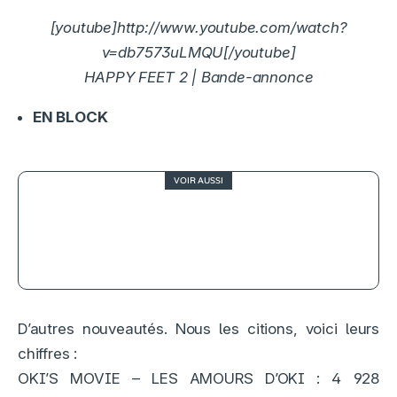
[youtube]http://www.youtube.com/watch?
v=db7573uLMQU[/youtube]
HAPPY FEET 2 | Bande-annonce
EN BLOCK
VOIR AUSSI
The Boys domine, Jack Ryan
s’impose : le top 10 streaming de la
semaine
D’autres nouveautés. Nous les citions, voici leurs
chiffres :
OKI’S MOVIE – LES AMOURS D’OKI : 4 928