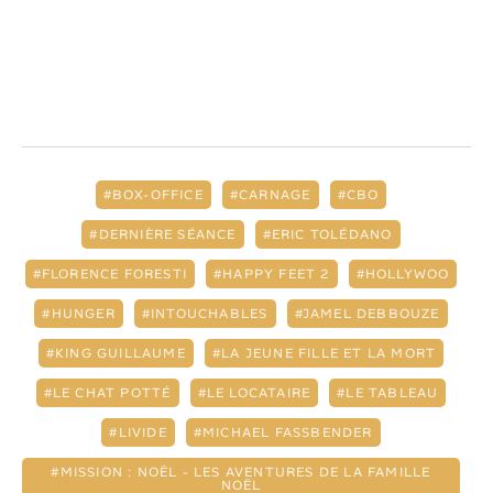
BOX-OFFICE
CARNAGE
CBO
DERNIÈRE SÉANCE
ERIC TOLÉDANO
FLORENCE FORESTI
HAPPY FEET 2
HOLLYWOO
HUNGER
INTOUCHABLES
JAMEL DEBBOUZE
KING GUILLAUME
LA JEUNE FILLE ET LA MORT
LE CHAT POTTÉ
LE LOCATAIRE
LE TABLEAU
LIVIDE
MICHAEL FASSBENDER
MISSION : NOËL - LES AVENTURES DE LA FAMILLE
NOËL