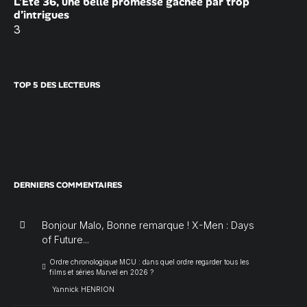
L’Été 36, une belle promesse gâchée par trop
d’intrigues
3
TOP 5 DES LECTEURS
DERNIERS COMMENTAIRES
Bonjour Malo, Bonne remarque ! X-Men : Days
of Future...
Ordre chronologique MCU : dans quel ordre regarder tous les
films et séries Marvel en 2026 ?
Yannick HENRION