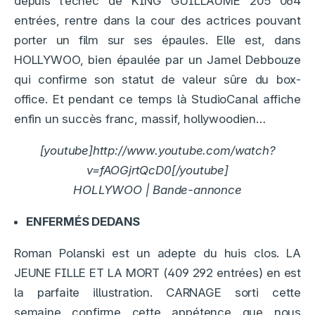
depuis l’échec de KING GUILLAUME 205 064
entrées, rentre dans la cour des actrices pouvant
porter un film sur ses épaules. Elle est, dans
HOLLYWOO, bien épaulée par un Jamel Debbouze
qui confirme son statut de valeur sûre du box-
office. Et pendant ce temps là StudioCanal affiche
enfin un succès franc, massif, hollywoodien…
[youtube]http://www.youtube.com/watch?
v=fAOGjrtQcD0[/youtube]
HOLLYWOO | Bande-annonce
ENFERMÉS DEDANS
Roman Polanski est un adepte du huis clos. LA
JEUNE FILLE ET LA MORT (409 292 entrées) en est
la parfaite illustration. CARNAGE sorti cette
semaine confirme cette appétence que nous