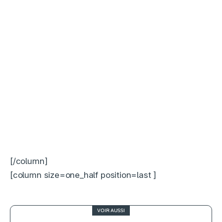
[/column]
[column size=one_half position=last ]
VOIR AUSSI