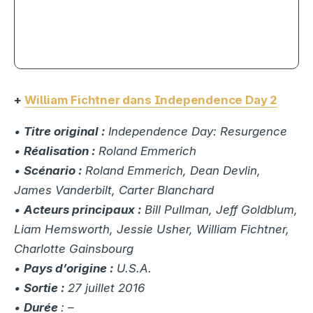
Toy Story 5 millionnaire,
Backrooms surprend : le box-office
reprend des couleurs
+
William Fichtner dans Independence Day 2
•
Titre original :
Independence Day: Resurgence
•
Réalisation :
Roland Emmerich
•
Scénario :
Roland Emmerich, Dean Devlin,
James Vanderbilt, Carter Blanchard
•
Acteurs principaux :
Bill Pullman, Jeff Goldblum,
Liam Hemsworth, Jessie Usher, William Fichtner,
Charlotte Gainsbourg
•
Pays d’origine :
U.S.A.
•
Sortie :
27 juillet 2016
•
Durée
: –