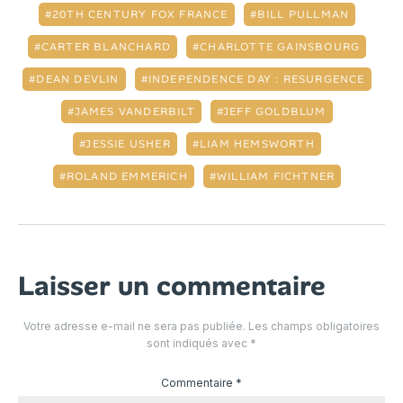
20TH CENTURY FOX FRANCE
BILL PULLMAN
CARTER BLANCHARD
CHARLOTTE GAINSBOURG
DEAN DEVLIN
INDEPENDENCE DAY : RESURGENCE
JAMES VANDERBILT
JEFF GOLDBLUM
JESSIE USHER
LIAM HEMSWORTH
ROLAND EMMERICH
WILLIAM FICHTNER
Laisser un commentaire
Votre adresse e-mail ne sera pas publiée.
Les champs obligatoires
sont indiqués avec
*
Commentaire
*