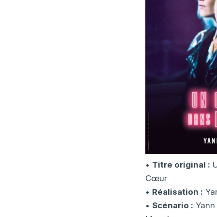
•
Titre original :
U
Cœur
•
Réalisation :
Ya
•
Scénario :
Yann 