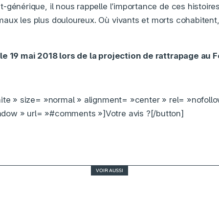
-générique, il nous rappelle l’importance de ces histoir
ux les plus douloureux. Où vivants et morts cohabitent, 
 le 19 mai 2018 lors de la projection de rattrapage au 
ite » size= »normal » alignment= »center » rel= »nofoll
ow » url= »#comments »]Votre avis ?[/button]
VOIR AUSSI
La proposition, comédie simpliste