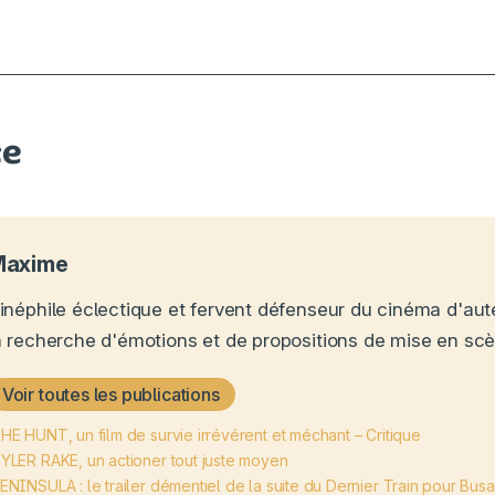
ce
Maxime
inéphile éclectique et fervent défenseur du cinéma d'aute
a recherche d'émotions et de propositions de mise en scè
Voir toutes les publications
HE HUNT, un film de survie irrévérent et méchant – Critique
YLER RAKE, un actioner tout juste moyen
ENINSULA : le trailer démentiel de la suite du Dernier Train pour Bus