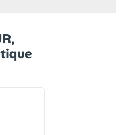
R,
itique