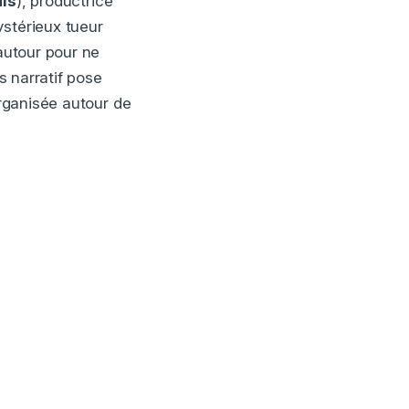
is
), productrice
ystérieux tueur
 autour pour ne
s narratif pose
organisée autour de