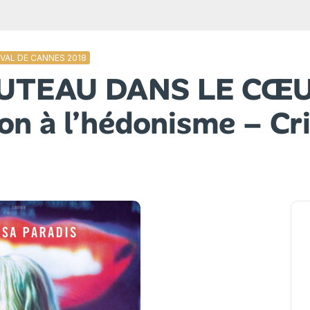
IVAL DE CANNES 2018
UTEAU DANS LE CŒU
ion à l’hédonisme – Cr