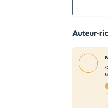
Auteur·ri
C
l
T
T
P