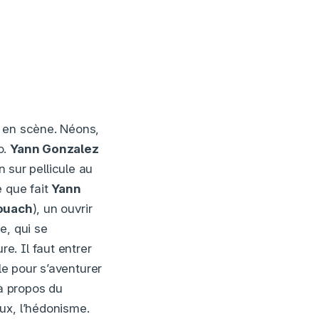
e en scène. Néons,
o.
Yann Gonzalez
n sur pellicule au
e que fait
Yann
ouach
), un ouvrir
e, qui se
. Il faut entrer
le pour s’aventurer
à propos du
ux, l’hédonisme.