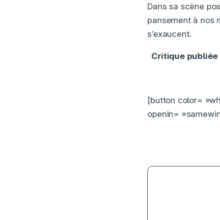
Dans sa scène post
pansement à nos ma
s’exaucent.
Critique publiée
[button color= »wh
openin= »samewind
2