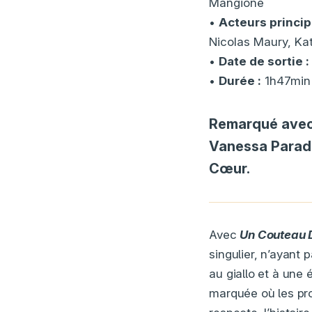
Mangione
•
Acteurs princip
Nicolas Maury, Ka
•
Date de sortie :
•
Durée :
1h47min
Remarqué avec 
Vanessa Paradi
Cœur.
Avec
Un Couteau 
singulier, n’ayant 
au giallo et à une 
marquée où les pro