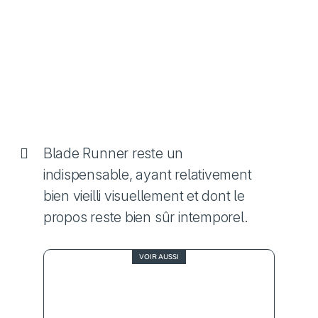
Blade Runner reste un
indispensable, ayant relativement
bien vieilli visuellement et dont le
propos reste bien sûr intemporel.
VOIR AUSSI
Moi qui t’aimais, de
4.5
Montand et Signoret à
Yves et Simone