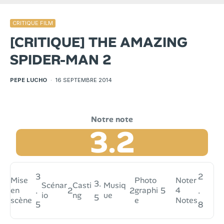
CRITIQUE FILM
[CRITIQUE] THE AMAZING
SPIDER-MAN 2
PEPE LUCHO
·
16 SEPTEMBRE 2014
3.2
3
2
Mise
Photo
Noter
3.
Scénar
Casti
Musiq
en
.
2
2
graphi
5
4
.
io
ng
ue
5
scène
e
Notes
5
8