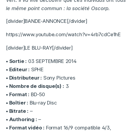
Vert. Il va vite découvrir que ces individus ont tous
le même point commun : la société Oscorp.
[divider]BANDE-ANNONCE[/divider]
https://www.youtube.com/watch?v=4rb7cdCe1hE
[divider]LE BLU-RAY[/divider]
• Sortie :
03 SEPTEMBRE 2014
• Editeur :
SPHE
• Distributeur :
Sony Pictures
• Nombre de disque(s) :
3
• Format :
BD-50
• Boîtier :
Blu-ray Disc
• Bitrate :
–
• Authoring :
–
• Format vidéo :
Format 16/9 compatible 4/3,