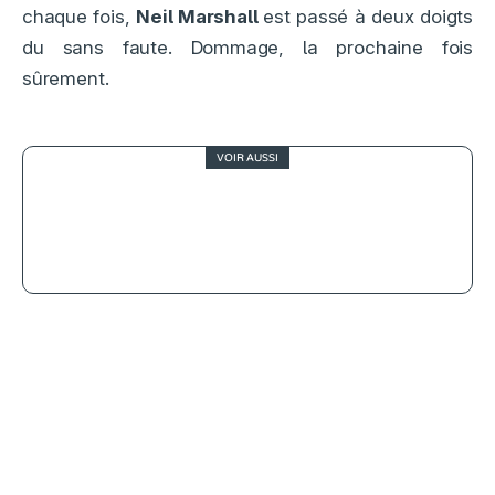
chaque fois,
Neil Marshall
est passé à deux doigts
du sans faute. Dommage, la prochaine fois
sûrement.
VOIR AUSSI
4
Je verrai toujours vos visages,
Jeanne Herry filme les mots qui
sauvent