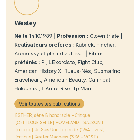
Wesley
Né le
14.10.1989 |
Profession :
Clown triste |
Réalisateurs préférés :
Kubrick, Fincher,
Aronofsky et plein d'autres... |
Films
préférés :
Pi, L'Exorciste, Fight Club,
American History X, Tueus-Nés, Submarino,
Braveheart, American Beauty, Cannibal
Holocaust, L'Autre Rive, Ip Man...
Voir toutes les publications
ESTHER, série B honorable – Critique
[CRITIQUE SÉRIE] HOMELAND – SAISON 1
[critique] Je Suis Une Légende (1964 – vost)
[critique] Reefer Madness (1936 – VOST)