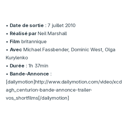
•
Date de sortie
: 7 juillet 2010
•
Réalisé par
Neil Marshall
•
Film
britannique
•
Avec
Michael Fassbender, Dominic West, Olga
Kurylenko
•
Durée
: 1h 37min
•
Bande-Annonce
:
[dailymotion]http://www.dailymotion.com/video/xcd
agh_centurion-bande-annonce-trailer-
vos_shortfilms[/dailymotion]