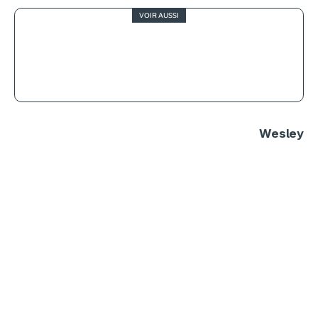
VOIR AUSSI
4
Marche ou crève, mortelle
randonnée
Wesley