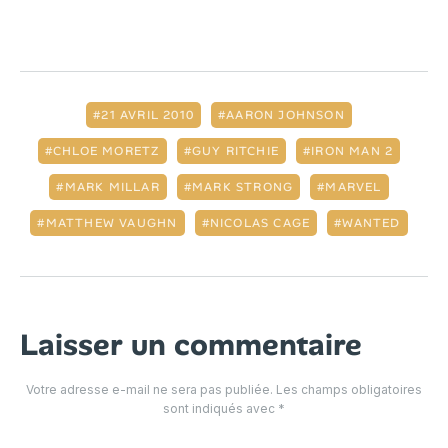
21 AVRIL 2010
AARON JOHNSON
CHLOE MORETZ
GUY RITCHIE
IRON MAN 2
MARK MILLAR
MARK STRONG
MARVEL
MATTHEW VAUGHN
NICOLAS CAGE
WANTED
Laisser un commentaire
Votre adresse e-mail ne sera pas publiée.
Les champs obligatoires
sont indiqués avec
*