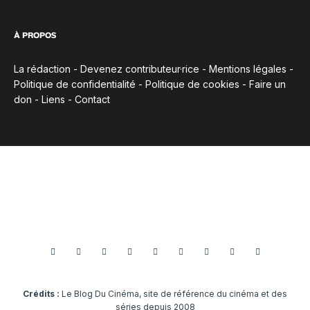
À PROPOS
La rédaction
-
Devenez contributeur·rice
-
Mentions légales
-
Politique de confidentialité
-
Politique de cookies
-
Faire un
don
-
Liens
-
Contact
Crédits :
Le Blog Du Cinéma, site de référence du cinéma et des
séries depuis 2008